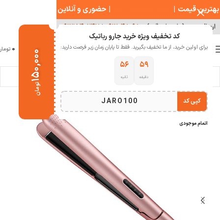
بهترین قیمت
|
|
حضوری و آنلاین
مشاوره تخصصی جارو
ارسال سریع ( با هماهنگی )
۰۹۱۲۰۴۸۰۹۸۰
|
۰۹۱۲۱۵۴۰۲۴۷
کد تخفیف ویژه خرید جارو رباتیک
0
برای اولین خرید، از ما تخفیف بگیرید. فقط تا پایان زمان زیر فرصت دارید:
منو
0
تومان
۱۵۰,۰۰۰
۵۵
۵۹
دقیقه
ثانیه
خانه
سبک زندگی
لوازم آرایشی
سشوار و حالت دهنده
تومان
JARO100
کپی کد
-28%
اتمام موجودی