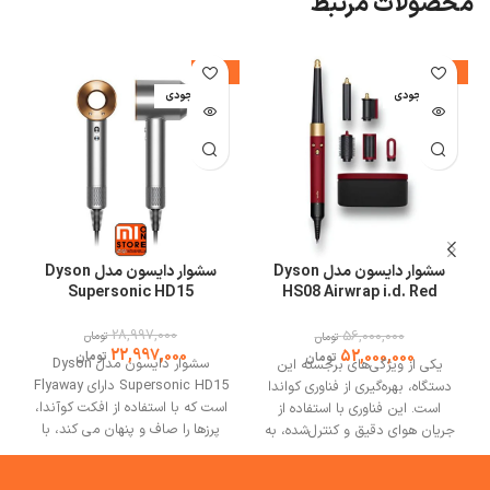
محصولات مرتبط
%
-21%
-7%
اتمام موجودی
اتمام موجودی
ا
سشوار دایسون مدل Dyson
سشوار دایسون مدل Dyson
Supersonic HD15
HS08 Airwrap i.d. Red
Velvet/Gold
28,997,000
0
56,000,000
تومان
تومان
22,997,000
52,000,000
تومان
تومان
سشوار دایسون مدل Dyson
یکی از ویژگی‌های برجسته این
Supersonic HD15 دارای Flyaway
دستگاه، بهره‌گیری از فناوری کواندا
است که با استفاده از افکت کوآندا،
است. این فناوری با استفاده از
پرزها را صاف و پنهان می کند، با
جریان هوای دقیق و کنترل‌شده، به
این وسیله می توانید موهایتان را
موها اجازه می‌دهد به‌صورت طبیعی
ب
صاف تر کنید. سشوار دایسون
به دور سری‌های حالت‌دهی پیچیده