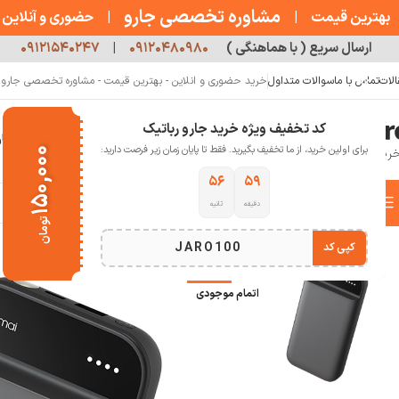
مشاوره تخصصی جارو
بهترین قیمت
|
|
حضوری و آنلاین
ارسال سریع ( با هماهنگی )
۰۹۱۲۰۴۸۰۹۸۰
|
۰۹۱۲۱۵۴۰۲۴۷
الات
تماس با ما
سوالات متداول
خرید حضوری و انلاین - بهترین قیمت - مشاوره تخصصی جارو رب
کد تخفیف ویژه خرید جارو رباتیک
خانه
فروشگاه
جارو رباتیک
مقالات
دربار
برای اولین خرید، از ما تخفیف بگیرید. فقط تا پایان زمان زیر فرصت دارید:
۱۵۰,۰۰۰
۵۵
۵۹
دسته بندی کالاها
دقیقه
ثانیه
خانه
ابزار و تجهیزات
تجهیزات خودرو
جامپ استارتر باطری خودرو سونتی می مدل 01
تومان
انتخاب دسته بندی
JARO100
کپی کد
-9%
اتمام موجودی