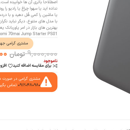
اصطلاحا باتری آن ها خوابیده است.
نداده اید یا سهوا چراغ یا رادیو را 
یا ماشین را کمی هُل دهید و با دردسر
با مدل های متنوع، دیگر نباید نگرا
بهترین های بازار در امر پاوربانک ی
Xiaomi 70mai Jump Starter PS01 تولید کرده
مشتری گرامی جه
00
9,000,000
تومان
ناموجود
برای مقایسه اضافه کنید
افزو
مشتری گرامی در صورت دا
۰۹۱۲۰۴۸۰۹۸۰
تماس بگیر