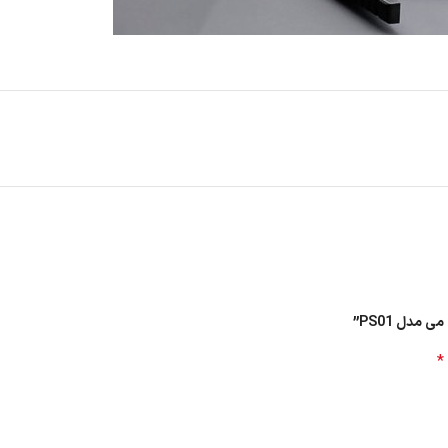
مدل PS01”
*