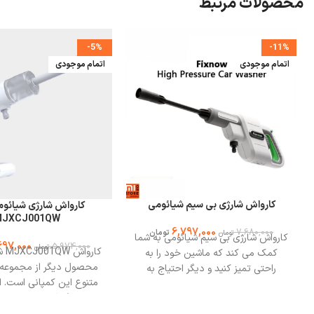
محصولات مرتبط
-5%
-11%
اتمام موجودی
اتمام موجودی
کارواش شارژی بی سیم شیائومی
کارواش شارژی شیائو
MJXCJ001QW
6,797,000
7,680,000
تومان
تومان
کارواش شارژی بی سیم شیائومی به شما
697,000
5,974,000
تومان
کارو
کمک می کند که ماشین خود را به
محصول دیگر از مجموعه
راحتی تمیز کنید و دیگر احتیاج به
متنوع این کمپانی است. ا
کارواش رفتن و هزینه کردن نداشته
یک تفنگ آبپاش تحت فشار
باشید. کارواش شارژی بی سیم به راحتی
برای شستشوی ماشین اس