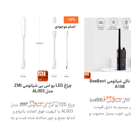
-10%
اتمام موجودی
بیسیم واکی تاکی شیائومی BeeBest
چراغ LED یو اس بی شیائومی ZMI
A108
مدل AL003
1,445,000
تومان
تومان
بیسیم واکی تاکی شیائومی BeeBest
390,000
435,000
تومان
تومان
چراغ LED یو اس بی شیائومی ZMI مدل
 این بیسیم به دلیل قیمت
AL003 با کیفیت فوق العاده بادوام و
ایی خوب بسیار محبوب و
اندازه جمع و جور ساخته شده است و به
اشد. بیسیم واکی تاکی به
شما این امکان را می دهد که آن را با
راحتی می تواند تا شعاع 5 کیلومتر را
خود در پیک نیک ببرید. بدنه چراغ LED