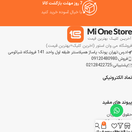
7 روز مهلت بازگشت کالا
با خیال آسوده خرید کنید
فروشگاه می وان استور (اخرین کلیک=بهترین قیمت)
ادرس:تهران پونک پاساژ همیلاسنتر طبقه اول واحد 141 فروشگاه شیائومی
فروش:09120480980
پشتیبانی:02128422725
نماد الکترونیکی
پیوند های مفید
حقوق مشتریان
رویه بازگشت کالا
0
شرایط استفاده
روشگاه
فیلترها
علاقه مندی
سبد خرید
حساب کاربری من