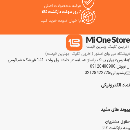
عرضه محصولات اصلی
7 روز مهلت بازگشت کالا
با خیال آسوده خرید کنید
فروشگاه می وان استور (اخرین کلیک=بهترین قیمت)
ادرس:تهران پونک پاساژ همیلاسنتر طبقه اول واحد 141 فروشگاه شیائومی
فروش:09120480980
پشتیبانی:02128422725
نماد الکترونیکی
پیوند های مفید
حقوق مشتریان
رویه بازگشت کالا