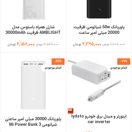
پاوربانک 50w شیائومی ظرفیت
شارژر همراه باسئوس مدل
20000 میلی آمپر ساعت
AMBLIGHT ظرفیت 30000mAh
2,158,000
2,395,000
3,529,000
2,607,000
تومان
تومان
تومان
تومان
-33%
-19%
اتمام موجودی
اتمام موجودی
اینورتر و مبدل برق خودرو lydsto
پاوربانک 30000 میلی آمپر ساعتی
car inverter
شیائومی Mi Power Bank 3