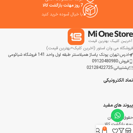
7 روز مهلت بازگشت کالا
با خیال آسوده خرید کنید
فروشگاه می وان استور (اخرین کلیک=بهترین قیمت)
ادرس:تهران پونک پاساژ همیلاسنتر طبقه اول واحد 141 فروشگاه شیائومی
فروش:09120480980
پشتیبانی:02128422725
نماد الکترونیکی
پیوند های مفید
حقوق مشتریان
رویه بازگشت کالا
0
شرایط استفاده