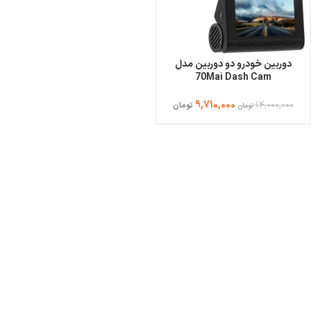
دوربین خودرو دو دوربین مدل
70Mai Dash Cam
A800S+Rear Cam Set
9,710,000
14,000,000
تومان
تومان