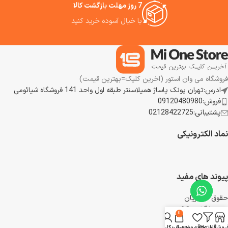
7 روز مهلت بازگشت کالا
با خیال آسوده خرید کنید
فروشگاه می وان استور (اخرین کلیک=بهترین قیمت)
ادرس:تهران پونک پاساژ همیلاسنتر طبقه اول واحد 141 فروشگاه شیائومی
فروش:09120480980
پشتیبانی:02128422725
نماد الکترونیکی
پیوند های مفید
حقوق مشتریان
رویه بازگشت کالا
0
شرایط استفاده
روشگاه
فیلترها
علاقه مندی
سبد خرید
حساب کاربری من