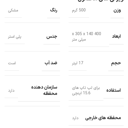
وزن
رنگ
500 گرم
مشکی
این کوله پشتی تجاری مشکی رنگ است که با طراحی خطوط آبی به
جذابیتش می‌افزاید.
400 x 305 x 140
ابعاد
جنس
پلی استر
میلی متر
حجم
ضد آب
17 لیتر
است
سازمان دهنده
برای لپ تاپ های
استفاده
دارد
محفظه
15.6 اینچی
محفظه های خارجی
دارد