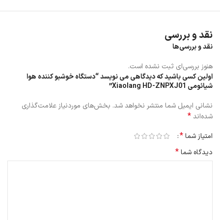
نقد و بررسی
نقد و بررسی‌ها
هنوز بررسی‌ای ثبت نشده است.
اولین کسی باشید که دیدگاهی می نویسد “دستگاه خوشبو کننده هوا
شیائومی Xiaolang HD-ZNPXJ01”
نشانی ایمیل شما منتشر نخواهد شد.
بخش‌های موردنیاز علامت‌گذاری
*
شده‌اند
خاصیت استریلیزاسیون محیط
*
امتیاز شما
*
دستگاه خوشبو کننده هوا شیائومی مدل Xiaolang HD-ZNPXJ01
به طور
دیدگاه شما
موثر باکتری‌ها را از بین می‌برد و فقط روی خوشبو کردن تمرکز ندارد. این
ویژگی باعث شده تا این دستگاه متمایز از دستگاه‌های خوشبو کننده سنتی
که از رایحه برای پوشاندن بوهای استفاده می‌کنند، باشد. در واقع این خوشبو
کننده عملکرد آنتی‌باکتریال دارد و فقط مسدول بوزدایی فضا نیست، این
دستگاه همچنین دئودورانت Forestall را به عطر اضافه کرده و با خنثی
کردن مولکول‌های آلی بدبو، برای دستیابی به اثر خوشبو کننده وارد عمل