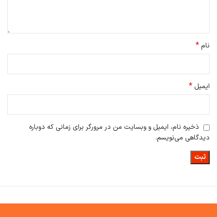
می‌شود.
Forestall یک سورفکتانت کاتیونی، یک عصاره گیاهی طبیعی، غیر سمی و
بی مزه بوده که می‌تواند برای حذف طیف گسترده‌ای از بوها موثر واقع شود.
*
نام
به طور خاص، این شرکت یک ضدعفونی‌کننده نمک آمونیوم چهارتایی را به
عطر اضافه کرده که به عنوان یک سورفکتانت، باکتری‌ها را تا 99.9٪ از E.coli
*
ایمیل
و Staphylococcus aureus از بین می‌برد.
ذخیره نام، ایمیل و وبسایت من در مرورگر برای زمانی که دوباره
باتری دستگاه خوشبو کننده هوا شیائومی Xiaolang HD-ZNPXJ01
دیدگاهی می‌نویسم.
تنها انتقاد وارد بر دستگاه خوشبو کننده هوا شیائومی Xiaolang Perfume
Atomiser HD-ZNPXJ01 مربوط به جای خالی باتری قابل شارژ است. هر
باتری 2 الی 3 ماه دوام می‌آورد و شارژدهی آن به سطح نیاز شما بستگی
دارد که از بین سه مود، کدام را انتخاب کنید. اگر مدل‌های مجهز به باتری
قابل شارژ را ترجیح می‌دهید، رطوبت ساز و خوشبوکننده شیائومی Youpin
JS3 و دستگاه خوشبو کننده هوای شیائومی MJXFJ01XW را به شما
پیشنهاد می‌دهیم.