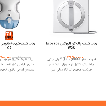
ربات شیشه پاک کن اکووکس Ecovacs
C7
W2S
900,000
69,900,000
62,000,000
تومان
تومان
قدرت مکش:8000پاسکال دارای باتری
پشتیبانی کنترل از طریق اپلیکیشن
دارای طراحی نوآورانه، عملک
ظرفیت مخزن اب 80 میلی لیتر
سیستم ایمنی دقیق، تجربه‌
نظافت بدون استرس را ارا
مدل C7 یکی از پیش
زیرمجموعه‌ی شیائوم
مکش بالا، باتری پرقدرت، 