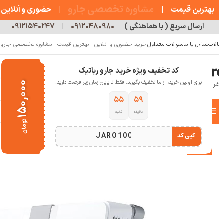
مشاوره تخصصی جارو
بهترین قیمت
|
|
حضوری و آنلاین
ارسال سریع ( با هماهنگی )
۰۹۱۲۰۴۸۰۹۸۰
|
۰۹۱۲۱۵۴۰۲۴۷
الات
تماس با ما
سوالات متداول
خرید حضوری و انلاین - بهترین قیمت - مشاوره تخصصی جارو رب
کد تخفیف ویژه خرید جارو رباتیک
خانه
فروشگاه
جارو رباتیک
مقالات
دربار
برای اولین خرید، از ما تخفیف بگیرید. فقط تا پایان زمان زیر فرصت دارید:
۱۵۰,۰۰۰
۵۴
۵۹
دسته بندی کالاها
دقیقه
ثانیه
خانه
خانه هوشمند
شیشه شوی رباتیک
ربات شیشه پاک شور اکووکس مدل Mini
تومان
انتخاب دسته بندی
JARO100
کپی کد
-10%