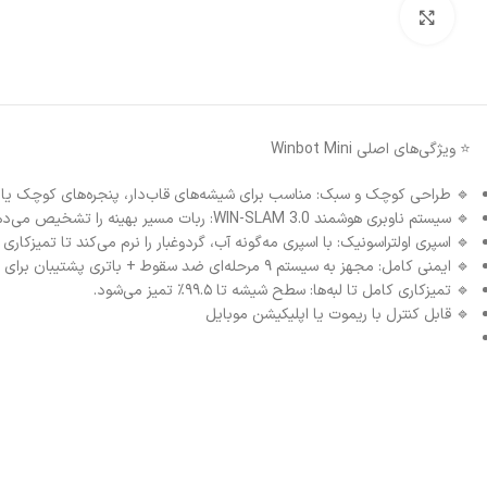
بزرگنمایی تصویر
⭐ ویژگی‌های اصلی Winbot Mini
🔹 طراحی کوچک و سبک: مناسب برای شیشه‌های قاب‌دار، پنجره‌های کوچک 
🔹 سیستم ناوبری هوشمند WIN-SLAM 3.0: ربات مسیر بهینه را تشخیص می‌دهد تا هیچ نقطه‌ای را جا نیندازد.
🔹 اسپری اولتراسونیک: با اسپری مه‌گونه آب، گردوغبار را نرم می‌کند تا تمیزکاری
🔹 ایمنی کامل: مجهز به سیستم ۹ مرحله‌ای ضد سقوط + باتری پشتیبان برای مواقع اضطراری.
🔹 تمیزکاری کامل تا لبه‌ها: سطح شیشه تا ۹۹.۵٪ تمیز می‌شود.
🔹 قابل کنترل با ریموت یا اپلیکیشن موبایل