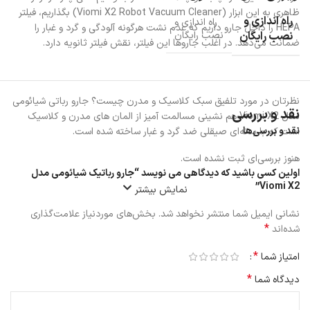
ظاهری به این ابزار (Viomi X2 Robot Vacuum Cleaner) بگذاریم، فیلتر
راه اندازی و
راه اندازی و
HEPA را داخل جارو داریم که عدم نشت هرگونه آلودگی و گرد و غبار را
نصب رایگان
نصب رایگان
ضمانت می‌دهد. در اغلب جاروها این فیلتر، نقش فیلتر ثانویه دارد.
نظرتان در مورد تلفیق سبک کلاسیک و مدرن چیست؟ جارو رباتی شیائومی
نقد و بررسی
مدل Viomi X2 هم نشینی مسالمت آمیز از المان های مدرن و کلاسیک
نقد و بررسی‌ها
است که با بدنه‌ای صیقلی ضد گرد و غبار ساخته شده است.
هنوز بررسی‌ای ثبت نشده است.
اولین کسی باشید که دیدگاهی می نویسد “جارو رباتیک شیائومی مدل
Viomi X2”
نمایش بیشتر
نشانی ایمیل شما منتشر نخواهد شد.
بخش‌های موردنیاز علامت‌گذاری
*
شده‌اند
*
امتیاز شما
*
دیدگاه شما