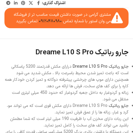
اشتراک گذاری:
مشتری گرامی در صورت داشتن قیمت مناسب تر از فروشگاه
می وان استور با شماره تماس
۰۹۱۲۰۴۸۰۹۸۰
تماس بگیرید
جارو رباتیک Dreame L10 S Pro
جارو رباتیک Dreame L10 S Pro
درارای مکش قدرتمند 5200 پاسکالی
است که باعث تمیز شدن محیط باسرعت بالا ، مکش شدید می شود
همچنین دارای موپ های چرخشی پیشرفته دوگانه و تمیز کردن خودکار همه
کاره را برای کف های سخت، فرش ها ارائه می دهد.
زباله و گردوغبار به داخل جعبه گردوغبار که حدود 450 میلی ‌لیتری است
منتقل می شود.
جارو رباتیک
Dreame L10 S Pro دارای مکش قوی است که می تواند مو،
گرد و غبار، زباله ها را از عمق فرش تمیز نماید.
این ربات دارای مخزن آب با ظرفیت 190 میلی لیتر است که شما مطمئن
باشید می تواند کف های سخت را کامل تمیز نماید.
این دستگاه با داشتن باتری بزرگ 5200 میلی‌آمپر ساعتی قدرت کافی را برای