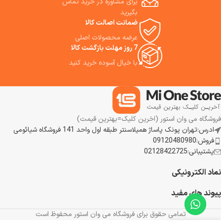
برای مشاوره در خرید تماس
می‌کند بار نظافت خانه را تقریباً به
بگیرید
صفر برساند. اگر به دنبال نظافتی
ضمانت اصالت کالا
بدون دردسر، پیوسته و کارآمد
هستید، این مدل می‌تواند «تکمیل
عرضه محصولات اصلی
خانه هوشمند» شما باشد. ما
7 روز مهلت بازگشت کالا
استفاده از این جارورباتیک هوشمند
با خیال آسوده خرید کنید
را به شما پیشنهاد می‌کنیم.
فروشگاه می وان استور (اخرین کلیک=بهترین قیمت)
ادرس:تهران پونک پاساژ همیلاسنتر طبقه اول واحد 141 فروشگاه شیائومی
فروش:09120480980
پشتیبانی:02128422725
نماد الکترونیکی
پیوند های مفید
تمامی حقوق برای فروشگاه می وان استور محفوظ است