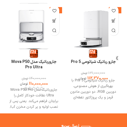
%
-21%
-14%
جارو رباتیک شیائومی 5 Pro
جارورباتیک مدل Mova P50
Pro Ultra
131,000,000
تومان
112,370,000
140,000,000
تومان
تومان
جارو رباتیک شیائومی 5 Pro با
110,000,000
تومان
بهره‌گیری از هوش مصنوعی،
جارورباتیک مدل Mova P50 Pro
دوربین RGB، دو دوربین مادون
Ultra نظافت خودکار کامل را
قرمز و یک پروژکتور نقطه‌ای
برایتان فراهم می‌کند. یعنی پس از
سه‌بعدی، قدرت مکش فوق‌العاده،
نصب اولیه و پر کردن مخزن آب/
سیستم اجتناب از موانع و ایستگاه
ب
پاک‌کننده، شما می‌توانید هفته‌ها
پایه خودتمیزشونده دارد. بهترین
خانه را نظافت کنید بدون اینکه
مشورت و خرید از فروشگاه می وان
کیسه زباله یا پد تی را دستی خالی
ارسال سریع
استور.