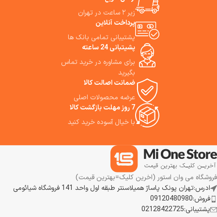
یا بشویید. جارورباتیک P50 Pro
زیر ۲ ساعت در تهران
Ultra گزینهٔ قدرتمندی است این
پرداخت آنلاین
دستگاه نه فقط گرد و غبار و زباله‌ها
را جارو می‌کند، بلکه تی می‌کشد،
پشتیبانی تمامی بانک ها
پد تی را شست‌وشو و خشک می‌کند
پشیتبانی 24 ساعته
و با حداقل دخالت شما، نظافت
برای مشاوره در خرید تماس
خانه را مدیریت می‌کند. Mova P50
Pro Ultra Robot Vacuum کنترل
بگیرید
از طریق اپ و دستیار صوتی تلاش
ضمانت اصالت کالا
می‌کند بار نظافت خانه را تقریباً به
عرضه محصولات اصلی
صفر برساند. اگر به دنبال نظافتی
7 روز مهلت بازگشت کالا
بدون دردسر، پیوسته و کارآمد
هستید، این مدل می‌تواند «تکمیل
با خیال آسوده خرید کنید
خانه هوشمند» شما باشد. ما
استفاده از این جارورباتیک هوشمند
را به شما پیشنهاد می‌کنیم.
فروشگاه می وان استور (اخرین کلیک=بهترین قیمت)
ادرس:تهران پونک پاساژ همیلاسنتر طبقه اول واحد 141 فروشگاه شیائومی
فروش:09120480980
پشتیبانی:02128422725