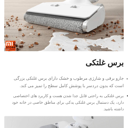
LiDAR، موانع را با دقت بالا
تشخیص داده و بصورت هوشمند
بهترین مسیر نظافت را انتخاب
می‌کند.همچنین ایستگاه تخلیه
خودکار بدون کیسه، شستشوی
خودکار پدها با آب داغ و فناوری
شارژ سریع که تنها در ۳ دقیقه
حدود ۶ درصد باتری را شارژ می‌کند،
باعث شده‌اند جارو رباتیک اکووکس
م
x11 با کمترین نیاز به دخالت کاربر،
همیشه آماده نظافت باشد و
برس غلتکی
تجربه‌ای سریع، هوشمند و کاملاً
خودکار را در اختیار شما قرار دهد.
جارو برقی و شارژی مرطوب و خشک دارای برس غلتکی بزرگی
است که بدون دردسر با پوشش کامل سطح را تمیز می کند.
برس غلتکی به راحتی قابل جدا شدن هست و کاربرد های اختصاصی
دارد، یک دستمال برس غلتکی یدکی برای مناطق خاصی در خانه خود
داشته باشید.