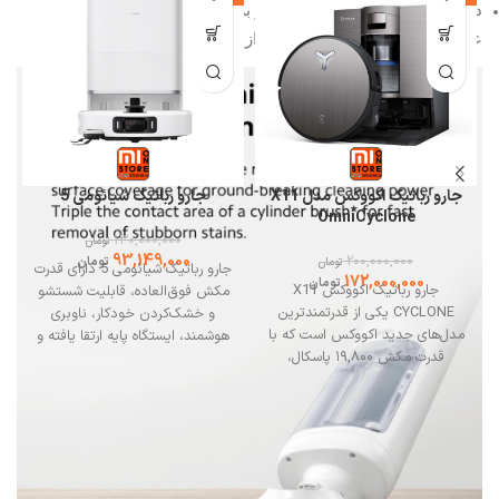
در مقایسه با نسل های قبلی جارو برقی شارژی های شیائومی
عملکرد بهتری برای تمیزی کف و از بین بردن لکه ها دارد.
جارو رباتیک اکووکس مدل X11
جارو رباتیک شیائومی 5
OmniCyclone
130,000,000
تومان
93,149,000
200,000,000
تومان
تومان
جارو رباتیک شیائومی 5 دارای قدرت
172,000,000
تومان
جارو رباتیک اکووکس X11
مکش فوق‌العاده، قابلیت شستشو
CYCLONE یکی از قدرتمندترین
و خشک‌کردن خودکار، ناوبری
مدل‌های جدید اکووکس است که با
هوشمند، ایستگاه پایه ارتقا یافته و
قدرت مکش ۱۹,۸۰۰ پاسکال،
امکان اتصال به اپلیکیشن است.
نظافتی عمیق و مؤثر را روی انواع
برای مشورت یا خرید با فروشگاه می
سطوح از سرامیک و پارکت گرفته تا
وان استور تماس بگیرید.
فرش انجام می‌دهد.اکووکس x11
cyclone با عملکرد دوگانه
جاروکشی و تی‌کشی، فناوری هوش
مصنوعی AIVI 3.0 و سیستم ناوبری