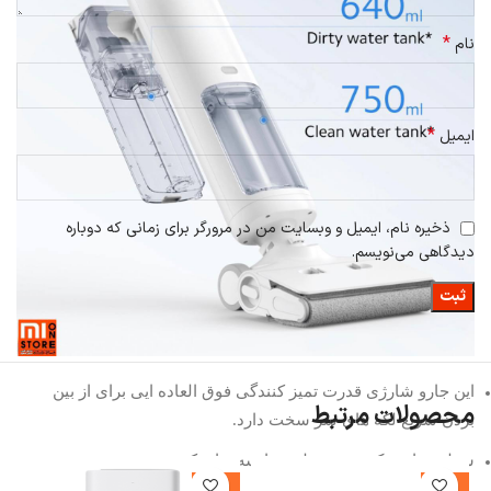
*
نام
*
ایمیل
ذخیره نام، ایمیل و وبسایت من در مرورگر برای زمانی که دوباره
دیدگاهی می‌نویسم.
این جارو شارژی قدرت تمیز کنندگی فوق العاده ایی برای از بین
محصولات مرتبط
بردن سریع لکه های سر سخت دارد.
سطح تماس یک برس سیلندر را سه برابر کنید
%
-28%
-14%