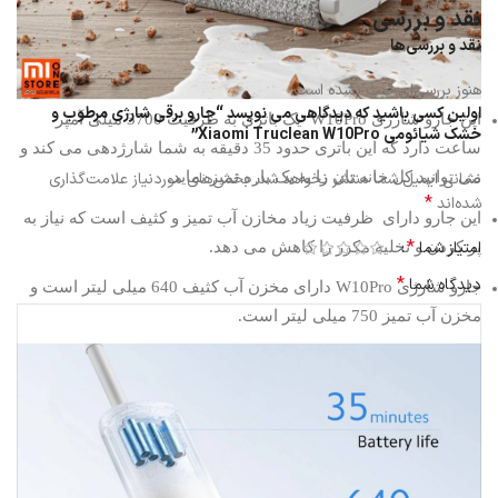
نقد و بررسی
نقد و بررسی‌ها
هنوز بررسی‌ای ثبت نشده است.
اولین کسی باشید که دیدگاهی می نویسد “جارو برقی شارژی مرطوب و
این جارو شارژی W10Pro یک باتری به ظرفیت 3700 میلی آمپر
خشک شیائومی Xiaomi Truclean W10Pro”
ساعت دارد که این باتری حدود 35 دقیقه به شما شارژدهی می کند و
نشانی ایمیل شما منتشر نخواهد شد.
بخش‌های موردنیاز علامت‌گذاری
می توانید کل خانه تان را به یک باره تمیز نماید.
*
شده‌اند
این جارو دارای ظرفیت زیاد مخازن آب تمیز و کثیف است که نیاز به
*
امتیاز شما
پر کردن و تخلیه مکرر را کاهش می دهد.
*
دیدگاه شما
جارو شارژی W10Pro دارای مخزن آب کثیف 640 میلی لیتر است و
مخزن آب تمیز 750 میلی لیتر است.