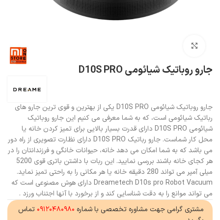
بزرگنمایی تصویر
جارو روباتیک شیائومی D10S PRO
جارو روباتیک شیائومی D10S PRO یکی از بهترین و قوی ترین جارو های
رباتیک شیائومی است، که به شما معرفی می کنیم این جارو روباتیک
شیائومی D10S PRO دارای قدرت بسیار بالایی برای تمیز کردن خانه یا
محل کار شماست. جارو رباتیک D10S PRO دارای نظارت تصویری از راه دور
می باشد که به شما امکان می دهد خانه، حیوانات خانگی و فرزندانتان را در
هر کجای خانه باشند بررسی نمایید. این ربات با داشتن باتری قوی 5200
میلی آمپر می تواند 280 دقیقه خانه یا هر مکانی را به راحتی تمیز نماید.
Dreametech D10s pro Robot Vacuum دارای هوش مصنوعی است که
می تواند موانع را به دقت شناسایی کند و از برخورد با آنها اجتناب ورزد .
مشتری گرامی جهت مشاوره تخصصی با شماره
۰۹۱۲۰۴۸۰۹۸۰
تماس