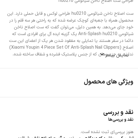
طراحی ست اصلاح ناخن شیائومی hu0210
ست اصلاح ناخن شیائومی hu0210 طراحی لوکس و قابل حملی دارد. این
محصول همراه با جعبه‌ای کوچک عرضه شده که به راحتی هر سه قلم را در
خود جای می‌دهد. به همین دلیل، می‌توان گفت که ست اصلاح ناخن
شیائومی Anti-Splash hu0210 یک گزینه ایده آل برای افرادی است که
دائما در سفر هستند یا تمایلی به مفقود شدن هر یک از اعضای این ست
اصلاح (Xiaomi Youpin 4 Piece Set Of Anti-Splash Nail Clippers)
ندارند. به جز سوهان که از جنس پلاستیک فشرده و شفاف ساخته شده،
نمایش بیشتر
ناخنگیر و گوش پاک کن هر دو فولادی هستند. فولاد مقاوم و ضد زنگ که
در شرایط مرطوب، دچار فرسودگی نمی‌شوند.
اگر به یک ناخن گیر تک نیاز دارید، ناخن گیر شیائومی مدل
ویژگی های محصول
MJZJD001QW را به شما پیشنهاد میکنیم.
کارکرد ست اصلاح ناخن شیائومی hu0210
ویژگی برجسته ست اصلاح ناخن شیائومی hu0210، به حضور ناخنگیر تیز
نقد و بررسی
با تیغه 0.1 میلی متری و ضد پرش آن برمی‌گردد. وقتی از این ناخنگیر
نقد و بررسی‌ها
استفاده می‌کنید، به وضوح می‌بینید که قطعات ناخن پس از قطع شدن،
پرتاب نمی‌شوند و در ماژول خاص آن گرفتار می‌شود. از طرف دیگر قابلیت
هنوز بررسی‌ای ثبت نشده است.
چرخش 360 درجه دارند و از این لحاظ برای کاربر، انعطاف خوبی دارد.