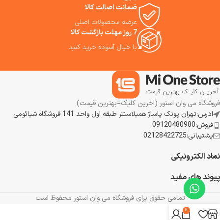
برابر آسیب شدید حرارت محافظت
ضمانت اصالت کالا
می کند. ما استفاده از این سشوار
عرضه محصولات اصلی
دایسون را به شما پیشنهاد می
7 روز مهلت بازگشت کالا
کنیم.
با خیال آسوده خرید کنید
فروشگاه می وان استور (اخرین کلیک=بهترین قیمت)
ادرس:تهران پونک پاساژ همیلاسنتر طبقه اول واحد 141 فروشگاه شیائومی
فروش:09120480980
پشتیبانی:02128422725
نماد الکترونیکی
پیوند های مفید
تمامی حقوق برای فروشگاه می وان استور محفوظ است
0