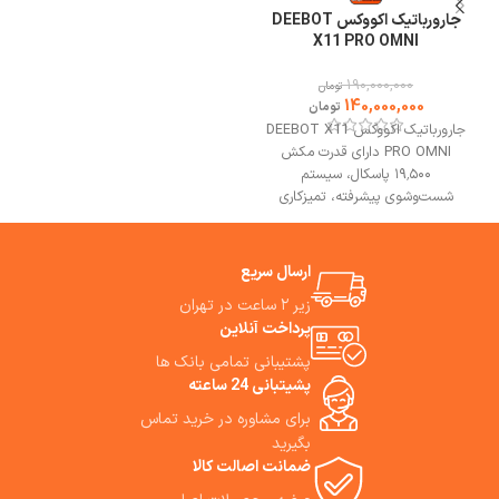
جارو شارژی K30 دارای طراحی
جارورباتیک اکووکس DEEBOT
مدرن، قدرت مکش بالا و قابلیت
X11 PRO OMNI
تی‌کشی هم‌زمان، گزینه‌ای ایده‌آل
برای خانه‌های امروزی به شمار
190,000,000
تومان
می‌رود، به‌ویژه برای افرادی که
140,000,000
تومان
حیوان خانگی دارند یا به نظافت
جارورباتیک اکووکس DEEBOT X11
سریع و عمیق اهمیت می‌دهند.
PRO OMNI دارای قدرت مکش
Mova K30 Wet Dry Vacuum
۱۹٬۵۰۰ پاسکال، سیستم
Cleaner سیستم خودتمیزشونده،
شست‌وشوی پیشرفته، تمیزکاری
تشخیص هوشمند کثیفی و وزن
هدفمند، عبور بدون توقف از موانع
سبک، یکی از کامل‌ترین گزینه‌ها
است.
بهترین مشورت وخرید از
برای نظافت سطوح سخت محسوب
فروشگاه می وان استور.
می‌شود. اگر به‌دنبال یک جارو
ارسال سریع
شارژی حرفه‌ای برای تمیزکاری روزمره،
زیر ۲ ساعت در تهران
موی حیوانات خانگی و شست‌وشوی
پرداخت آنلاین
هم‌زمان کف هستید، ما استفاده از
این جاروشارژی را به شما پیشنهاد
پشتیبانی تمامی بانک ها
می‌کنیم.
پشیتبانی 24 ساعته
برای مشاوره در خرید تماس
بگیرید
ضمانت اصالت کالا