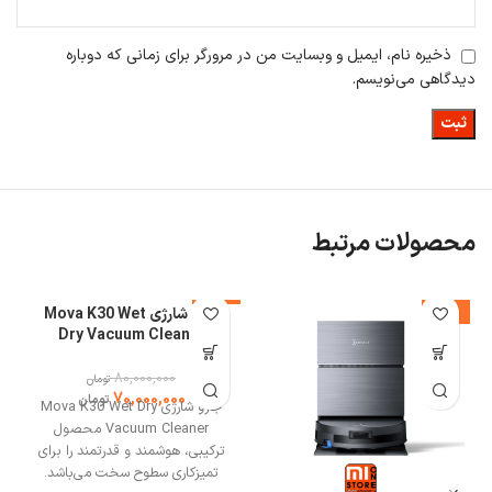
ذخیره نام، ایمیل و وبسایت من در مرورگر برای زمانی که دوباره
دیدگاهی می‌نویسم.
محصولات مرتبط
-26%
-13%
جارو شارژی Mova K30 Wet
%
Dry Vacuum Cleaner
80,000,000
تومان
70,000,000
تومان
جارو شارژی Mova K30 Wet Dry
Vacuum Cleaner محصول
ترکیبی، هوشمند و قدرتمند را برای
تمیزکاری سطوح سخت می‌باشد.