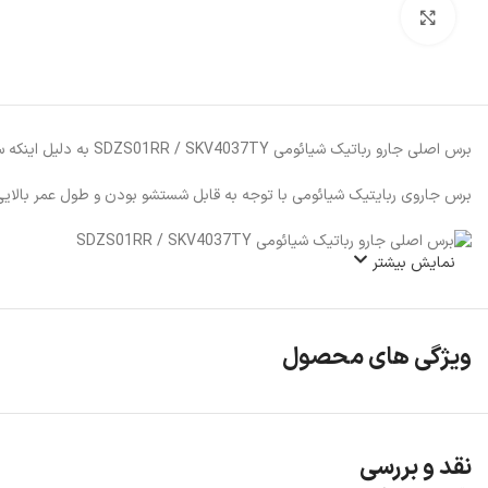
بزرگنمایی تصویر
برس اصلی جارو رباتیک شیائومی SDZS01RR / SKV4037TY به دلیل اینکه ساخت کمپانی شیائومی است، کاملا با برس اصلی جارو مطابقت دارد و نیازی به نگرانی بابت فیک و تقلبی بودن محصول نیست.
برس جاروی ربایتیک شیائومی با توجه به قابل شستشو بودن و طول عمر بالایی
نمایش بیشتر
ویژگی های محصول
نقد و بررسی