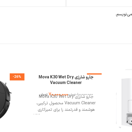
می‌نویسم.
-13%
جارو شارژی Mova K30 Wet Dry
-26%
Vacuum Cleaner
70,000,000
80,000,000
تومان
تومان
جارو شارژی Mova K30 Wet Dry
Vacuum Cleaner محصول ترکیبی،
هوشمند و قدرتمند را برای تمیزکاری
سطوح سخت می‌باشد. جارو شارژی K30
دارای طراحی مدرن، قدرت مکش بالا و
قابلیت تی‌کشی هم‌زمان، گزینه‌ای