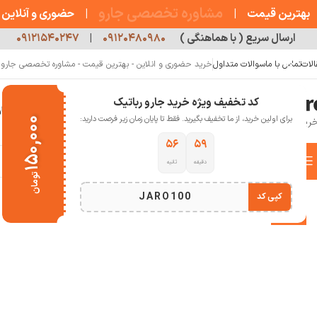
مشاوره تخصصی جارو
بهترین قیمت
|
|
حضوری و آنلاین
ارسال سریع ( با هماهنگی )
۰۹۱۲۰۴۸۰۹۸۰
|
۰۹۱۲۱۵۴۰۲۴۷
الات
تماس با ما
سوالات متداول
خرید حضوری و انلاین - بهترین قیمت - مشاوره تخصصی جارو رب
کد تخفیف ویژه خرید جارو رباتیک
خانه
فروشگاه
جارو رباتیک
مقالات
دربار
برای اولین خرید، از ما تخفیف بگیرید. فقط تا پایان زمان زیر فرصت دارید:
۱۵۰,۰۰۰
۵۵
۵۹
دسته بندی کالاها
دقیقه
ثانیه
خانه
خانه هوشمند
جارو رباتیک
برس اصلی جارو رباتیک شیائومی مدل SDZS01RR / SKV4037TY
تومان
انتخاب دسته بندی
JARO100
کپی کد
-32%