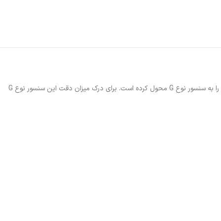
برخلاف ظاهر ظریف این ترازو، دقت اندازه گیری آن واقعا بی‌نظیر است. طبق ادعای شرکت سازنده، دقت اندازه گیری آن 50 گرم اعلام شده و این مسئولیت خطیر را به سنسور نوع G محول کرده است. برای درک میزان دقت این سنسور نوع G