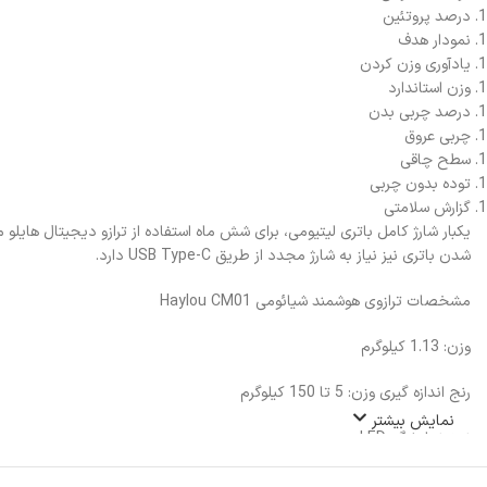
درصد پروتئین
نمودار هدف
یادآوری وزن کردن
وزن استاندارد
درصد چربی بدن
چربی عروق
سطح چاقی
توده بدون چربی
گزارش سلامتی
شدن باتری نیز نیاز به شارژ مجدد از طریق USB Type-C دارد.
مشخصات ترازوی هوشمند شیائومی Haylou CM01
وزن: 1.13 کیلوگرم
رنج اندازه گیری وزن: 5 تا 150 کیلوگرم
نمایش بیشتر
نوع نمایشگر: LED
دقت اندازه گیری: 50 گرم