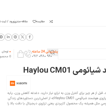
مقایسه
علاقه مندی
ورود / ثبت نا
0
پشتیبانی 24 ساعته
تومان
۹۸۰ ۰۴۸۰ ۰۹۱۲
0
محصو
می Haylou CM01
 قبل از هر چیز برای کنترل وزن به ترازو نیاز دارید. دغدغه کاهش وزن، پایه
ثابت این روزهای اغلب افراد بوده ترازوی هوشمند شیائومی Haylou CM01که از اصلی‌ترین دستاوردهای زندگی
ومی مثل همیشه یک محصول کاربردی یعنی ترازوی دیجیتال با دقت بالا را