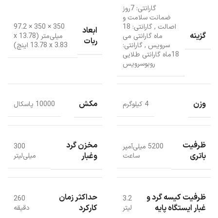
گارانتی: 7روز
ضمانت سلامت و
اصالت
,
گارانتی: 18
350 × 350 × 97.2
ابعاد
گزینه
ماه گارانتی می
میلی‌متر (13.78 x
ربات
سرویس
,
گارانتی:
13.78 x 3.83 اینچ)
18ماه گارانتی طلایی
روبوسرویس
وزن
مکش
4 کیلوگرم
10000 پاسکال
ظرفیت
مخزن گرد
5200 میلی‌آمپر
300
باتری
وغبار
ساعت
میلی‌لیتر
ظرفیت کیسه گرد و
حداکثر زمان
260
3.2
غبار ایستگاه پایه
کارکرد
لیتر
دقیقه
مشخصات ظاهری جارو رباتیک دریم L10s Ultra