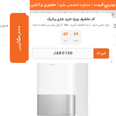
بهترین قیمت
|
|
حضوری و آنلاین
مشاوره تخصصی جارو
ارسال سریع ( با هماهنگی )
۰۹۱۲۰۴۸۰۹۸۰
|
۰۹۱۲۱۵۴۰۲۴۷
کد تخفیف ویژه خرید جارو رباتیک
0
برای اولین خرید، از ما تخفیف بگیرید. فقط تا پایان زمان زیر فرصت دارید:
منو
0
تومان
۱۵۰,۰۰۰
۵۴
۵۹
دقیقه
ثانیه
خانه
خانه هوشمند
جارو رباتیک
جارو رباتیک دریم
تومان
JARO100
کپی کد
-5%