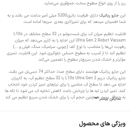
ریز را از روی انواع سطوح سخت جمع‌آوری می‌نماید.
این
جارو رباتیک
دارای ظرفیت باتری5200 میلی آمپر ساعت می باشد و به
شما اطمینان میدهد که برای تمیزکاری بعدی سریعا آماده است.
قابلیت تنظیم میزان آب برای شست‌وشو در 32 سطح مختلف در L10s
Ultra Gen 2 Robot Vacuum این اجازه را به کاربر می‌دهد که میزان
رطوبت تی‌ها را متناسب با نوع کف (چوبی، سرامیک، سنگ، فرش و …)
تنظیم کند تا از آسیب به سطوح حساس جلوگیری شود. این قابلیت، تمیزی
مؤثرتر و خشک شدن سریع‌تر سطوح را تضمین می‌کند.
این جارو رباتیک هوشمند دارای سطح صدا، حداکثر 74 دسی‌بل می باشد.
جارو رباتیک دریم L10s Ultra Gen 2 با 32 سطح تنظیم آب، به کاربران
اجازه می دهد تا سطح آب مناسبی را برای نیازهای تمیز کردن خود انتخاب
کنند. تمیز کردن لبه ها یا چرخش باعث کاهش تخلیه آب می شود تا لکه ها
به حداقل برسد. همچنین حجم آب را برای خشک شدن سریع تنظیم می کند
نمایش بیشتر
و محیطی دوستدار حیوانات خانگی را تضمین می کند.
جارو رباتیک L10s Ultra Gen 2 دارای نقشه‌برداری دقیق با LiDAR می
باشد که برای حرکت بهینه و جلوگیری از برخورد با موانع طراحی شده است.
ویژگی های محصول