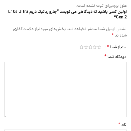
هنوز بررسی‌ای ثبت نشده است.
اولین کسی باشید که دیدگاهی می نویسد “جارو رباتیک دریم L10s Ultra
Gen 2”
نشانی ایمیل شما منتشر نخواهد شد.
بخش‌های موردنیاز علامت‌گذاری
*
شده‌اند
*
امتیاز شما
*
دیدگاه شما
برس و تی ها جارو رباتیک دریم L10s Ultra Gen
2
جارو رباتیک دریم L10s Ultra Gen 2 مجهز به برس TriCut می باشد که
طراحی ویژه‌ای برای جداسازی و جمع‌آوری موها دارد. این برس از گره خوردن
موها جلوگیری کرده و باعث افزایش کارایی دستگاه در خانه‌هایی که حیوان
خانگی دارند می‌شود.
*
نام