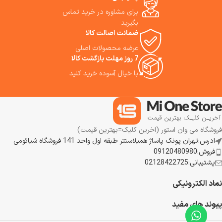
نامطبوع و رشد باکتری‌ها جلوگیری شود.
برای مشاوره در خرید تماس
بگیرید
افزودن خودکار آب و محلول شوینده: ایستگاه پایه به‌طور خودکار مخزن آب
ضمانت اصالت کالا
ربات را پر کرده و محلول شوینده را به نسبت مناسب اضافه می‌کند.
عرضه محصولات اصلی
7 روز مهلت بازگشت کالا
با خیال آسوده خرید کنید
فروشگاه می وان استور (اخرین کلیک=بهترین قیمت)
ادرس:تهران پونک پاساژ همیلاسنتر طبقه اول واحد 141 فروشگاه شیائومی
فروش:09120480980
پشتیبانی:02128422725
نماد الکترونیکی
پیوند های مفید