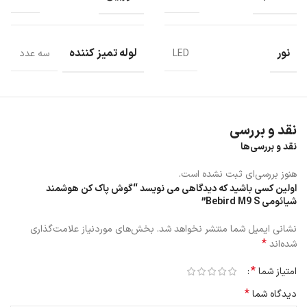
گوش پاک کن هوشمند شیائومی Bebird M9 S
دارای امکان اتصال به
گوشی هوشمند از طریق بلوتوث است و با استفاده از اپلیکیشن موبایل قابل
کنترل می باشد، این ویژگی ها به شما کمک می کند تا گوش خود را به
صورت دقیق و بهداشتی تمیز کنید.
نور
لوله تمیز کننده
LED
سه عدد
باتری لیتیومی 230 میلی آمپر ساعتی دارای یک دوربین کوچک در سر
دستگاه است که به شما امکان مشاهده دقیق درون گوش را می دهد.
سرعت انتقال تصویر دوربین گوش پاک کن هوشمند شیائومی 20 فریم بر
ثانیه است.
نقد و بررسی
نقد و بررسی‌ها
هنوز بررسی‌ای ثبت نشده است.
اولین کسی باشید که دیدگاهی می نویسد “گوش پاک کن هوشمند
شیائومی Bebird M9 S”
نشانی ایمیل شما منتشر نخواهد شد.
بخش‌های موردنیاز علامت‌گذاری
*
شده‌اند
*
امتیاز شما
*
دیدگاه شما