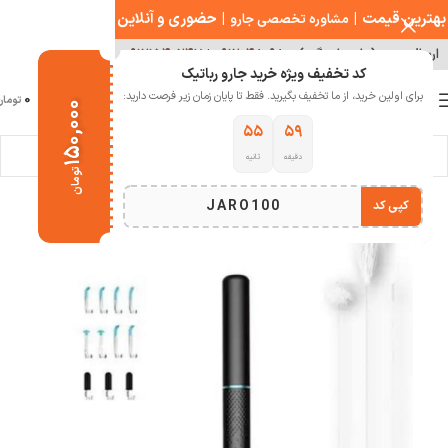
بهترین قیمت
|
|
حضوری و آنلاین
مشاوره تخصصی جارو
ارسال سریع ( با هماهنگی )
۰۹۱۲۰۴۸۰۹۸۰
|
۰۹۱۲۱۵۴۰۲۴۷
کد تخفیف ویژه خرید جارو رباتیک
0
برای اولین خرید، از ما تخفیف بگیرید. فقط تا پایان زمان زیر فرصت دارید:
منو
0
تومان
۱۵۰,۰۰۰
۵۴
۵۹
دقیقه
ثانیه
خانه
سبک زندگی
سلامت و بهداشت
تومان
JARO100
کپی کد
اتمام موجودی