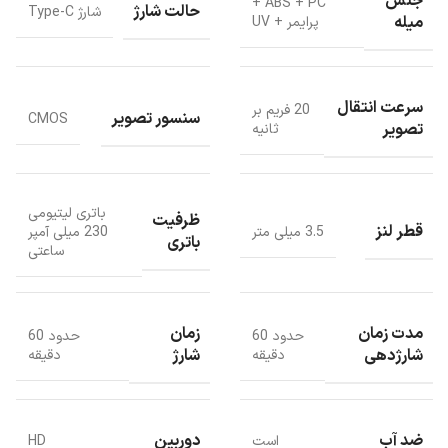
جنس
ABS + PC +
حالت شارژ
شارژ Type-C
میله
پرایمر + UV
سرعت انتقال
20 فریم بر
سنسور تصویر
CMOS
تصویر
ثانیه
باتری لیتیومی
ظرفیت
قطر لنز
3.5 میلی متر
230 میلی آمپر
باتری
ساعتی
مدت زمان
زمان
حدود 60
حدود 60
شارژدهی
شارژ
دقیقه
دقیقه
امکانات ویژه
ضد آب
دوربین
است
HD