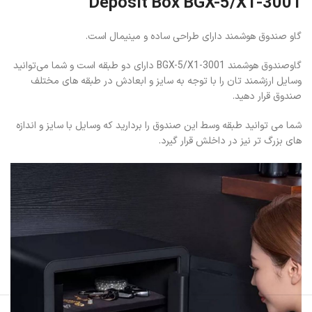
Deposit Box BGX-5/X1-3001
گاو صندوق هوشمند دارای طراحی ساده‌ و مینیمال است.
گاوصندوق هوشمند BGX-5/X1-3001 دارای دو طبقه است و شما می‌توانید
وسایل ارزشمند تان را با توجه به سایز و ابعادش در طبقه های مختلف
صندوق قرار دهید.
شما می توانید طبقه وسط این صندوق را بردارید که وسایل با سایز و اندازه
های بزرگ تر نیز در داخلش قرار گیرد.