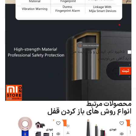
*
نام
*
ایمیل
ذخیره نام، ایمیل و وبسایت من در مرورگر برای زمانی که دوباره
دیدگاهی می‌نویسم.
محصولات مرتبط
انواع روش های باز کردن قفل
-14%
-7%
گاوصندوق هوشمند شیائومی Xiaomi Mijia Smart Safe Deposit Box
اتمام موجودی
اتمام موجودی
BGX-5/X1-3001 دارای 6 روش مختلف برای باز کردن قفل صندوق می