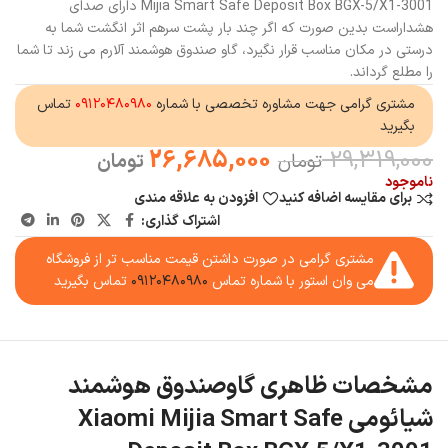
Mijia Smart Safe Deposit Box BGX-5/X1-3001 دارای صدای
هشداراست بدین صورت که اگر چند بار پشت سرهم اثر انگشت شما به
درستی در مکان مناسب قرار نگیرد، گاو صندوق هوشمند آلارم می زند تا شما
را مطلع گرداند.
مشتری گرامی جهت مشاوره تخصصی با شماره
۰۹۱۲۰۴۸۰۹۸۰
تماس
بگیرید
26,685,000
29,319,000
تومان
تومان
ناموجود
برای مقایسه اضافه کنید
افزودن به علاقه مندی
اشتراک گذاری:
مشتری گرامی در صورت داشتن قیمت مناسب تر از فروشگاه
می وان استور با شماره تماس
۰۹۱۲۰۴۸۰۹۸۰
تماس بگیرید
مشخصات ظاهری گاوصندوق هوشمند
شیائومی Xiaomi Mijia Smart Safe