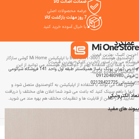
ضمانت اصالت کالا
عرضه محصولات اصلی
7 روز مهلت بازگشت کالا
با خیال آسوده خرید کنید
عملکرد
گاوصندوق هوشمند BGX-5/X1-3001 با اپلیکیشن Mi Home گوشی سازگار
فروشگاه می وان استور (اخرین کلیک=بهترین قیمت)
است و شما برای استفاده بهتر از گاوصندوق هوشمند می توانید از این
ادرس:تهران پونک پاساژ همیلاسنتر طبقه اول واحد 141 فروشگاه شیائومی
اپلیکیشن استفاده نمایید.
فروش:09120480980
پشتیبانی:02128422725
گوشی شما می تواند با استفاده از اپلیکیشن به گاوصندوق متصل شود و
آنها را باهم سینک کنید که باعث می شود شما اعلان های مختلف را دریافت
نماد الکترونیکی
نمایید و در ضمن از قابلیت ها و تنظیمات مختلف هم بهره مند می شوید.
پیوند های مفید
تمامی حقوق برای فروشگاه می وان استور محفوظ است