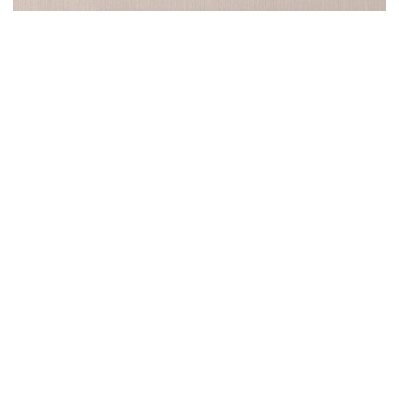
حال اگر در گاوصندوق هوشمند BGX-5/X1-3001 شما باز مانده باشد، شما
از طریق اپلیکیشن مطلع می شوید و اگر شما در محدوده بلوتوث قرار داشته
باشید،می توانید قفل را باز و بسته نمایید اما اگر خارج از این محدوده
بلوتوث قرار داشته باشید دیگر نمی توانید قفل را باز و بسته نمایید و فقط
دریافت اعلان ها را دارید. معمولا بلوتوث استفاده شده در محصولات