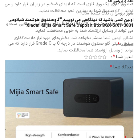
نقد و بررسی‌ها
صندوق دارای یک ورق فلزی است که لایه‌ای ضخیم در زیر آن قرار دارد و می
تواند از گاوصندوق شما به بهترین نحو محافظت نماید.
هنوز بررسی‌ای ثبت نشده است.
اولین کسی باشید که دیدگاهی می نویسد “گاوصندوق هوشمند شیائومی
این گاوصندوق هوشمند BGX-5/X1-3001 دارای سطح ایمنی بالایی است و
Xiaomi Mijia Smart Safe Deposit Box BGX-5/X1-3001”
می تواند از وسایل ارزشمند شما به خوبی محافظت نماید.
نشانی ایمیل شما منتشر نخواهد شد.
بخش‌های موردنیاز علامت‌گذاری
سطح امنیتی گاو صندوق هوشمند در درجه C یا Grade C قرار دارد که می
*
شده‌اند
تواند از وسایل ارزشمند شما محافظت نماید.
*
امتیاز شما
*
دیدگاه شما