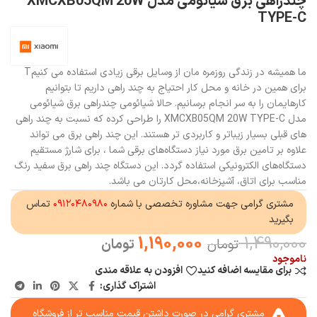
چندراهی برق شیائومی مدل XMCXB05QM 20W
TYPE-C
ما همیشه در زندگی روزمره مان از وسایل برقی زیادی استفاده می کنیمT
برای همین در خانه و محل کار احتیاج به چند راهی داریم تا بتوانیم
کارهایمان را به سر انجام برسانیم. حالا شیائومی چندراهی برق شیائومی
مدل XMCXB05QM 20W TYPE-C را طراحی کرده که نسبت به چند راهی
های قبلی بسیار زیباتر و کاربردی تر هستند. این چند راهی برق می تواند
علاوه‌ بر تامین برق مورد نیاز دستگاه‌های برقی شما ، برای شارژ مستقیم
دستگاه‌های الکترونیکی استفاده گردد. این دستگاه چند راهی برق سفید رنگ
مناسب برای اتاق، آشپزخانه،محل کارتان می باشد.
مشتری گرامی جهت مشاوره تخصصی با شماره
۰۹۱۲۰۴۸۰۹۸۰
تماس
بگیرید
1,190,000
1,490,000
تومان
تومان
ناموجود
برای مقایسه اضافه کنید
افزودن به علاقه مندی
اشتراک گذاری:
مشتری گرامی در صورت داشتن قیمت مناسب تر از فروشگاه