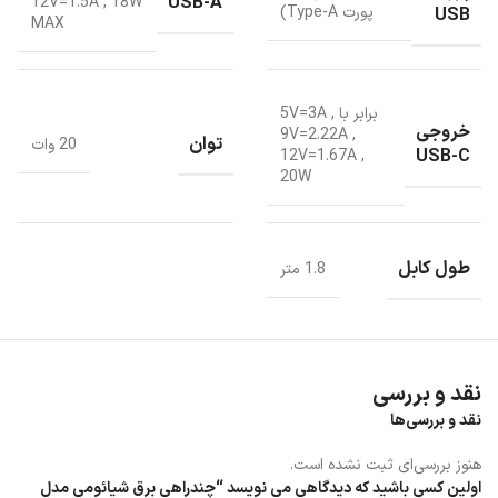
USB-A
12V=1.5A
,
18W
پورت Type-A)
USB
MAX
برابر با 5V=3A
,
خروجی
9V=2.22A
,
توان
20 وات
USB-C
12V=1.67A
,
20W
طول کابل
1.8 متر
ویژگی های چند راهی برق شیائومی مدل
نقد و بررسی
XMCXB05QM 20W TYPE-C
نقد و بررسی‌ها
هنوز بررسی‌ای ثبت نشده است.
چندراهی برق شیائومی
مدل XMCXB05QM 20W TYPE-C میتواند شارژ را
اولین کسی باشید که دیدگاهی می نویسد “چندراهی برق شیائومی مدل
مطابق با دستگاه مختلف شما در خانه یا محل کارتان تنظیم می کند.