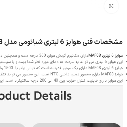
بزرگنمایی تصویر
مشخصات فنی هواپز 6 لیتری شیائومی مدل MAF08
هواپز 6 لیتری MAF08
دارای مکانیزم گردش هوای 360 درجه است و همچنین دارای المنت حرارتی فولاد ضد زنگ نیز می باشد.
این هواپز 6 لیتری می تواند به سرعت به دمای مورد نظر شما برسد و با سیستم گردش هوای گرم مخلوط می گردد.
هواپز 6 لیتری MAF08 دارای یک موتور قدرتمنداست که توانی برابر با 1500 وات دارد، که می تواند انرژی لازم برای سرخ کردن مرغ و گوشت داشته باشد این دستگاه می تواند انواع میوه و سبزیجات را خشک نماید.
هواپز MAF08 دارای سنسور دمای داخلی NTC است، این سنسور می تواند تنظیم دقیق و کارآمد پخت و پز، کنترل دقیق حرارت را داشته باشد.
این هواپز دارای قابلیت کنترل حرارت بین 40 الی 200 درجه سانتیگراد است. این میزان دما می تواند برای تخمیر در دمای پایین، یخ زدایی غذاها و طبخ ، نرم کردن مواد غذایی در دمای متوسط تا بالا به کار رود.