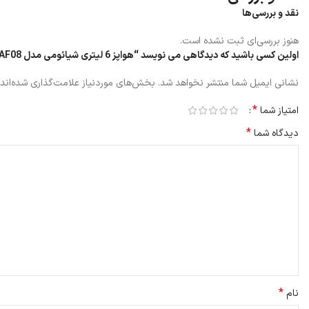
نقد و بررسی‌ها
هنوز بررسی‌ای ثبت نشده است.
اولین کسی باشید که دیدگاهی می نویسد “هواپز 6 لیتری شیائومی مدل MAF08”
نشانی ایمیل شما منتشر نخواهد شد.
بخش‌های موردنیاز علامت‌گذاری شده‌اند
*
امتیاز شما
*
دیدگاه شما
مشخصات ظاهری
هواپز 6 لیتری شیائومی مدل MAF08
دارای سینی است که ارتفاع آن قابل تنظی
ماشین ظرفشویی تان هم بشویید.
این دستگاه با دارا بودن ابعاد و وزن مناسب می تواند روی کابینت و یا میز آشپز
هواپز 6 لیتری MAF08 دارای ظرفیت زیادی است و شما می توانید در یک نوبت غذای زیادی تهیه نمایید، شما می توانید با این دستگاه هواپز 6 لیتری مقدار زیادی غذا برای مهمانان عزیز تان رافراهم نمایید.
*
نام