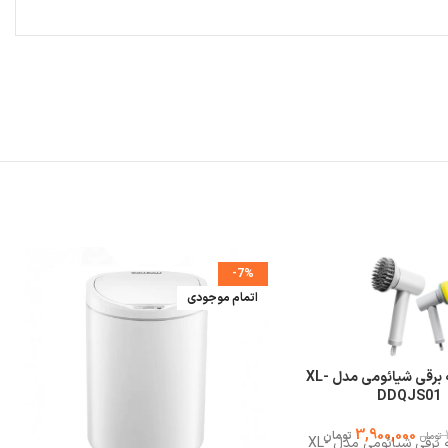
-7%
اتمام موجودی
برس و فرچه برقی شیائومی مدل XL-
DDQJS01
3,900,000
تومان
تومان
برس و فرچه برقی شیائومی مدل XL-