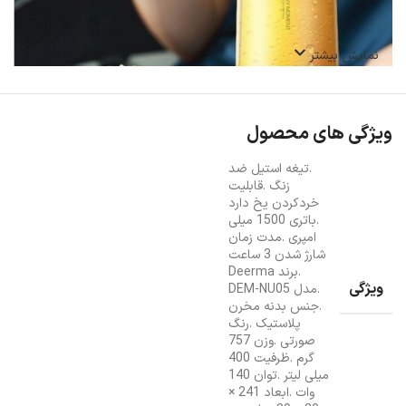
نمایش بیشتر
ویژگی های محصول
.تیغه استیل ضد
زنگ .قابلیت
خردکردن یخ دارد
.باتری 1500 میلی
امپری .مدت زمان
شارژ شدن 3 ساعت
.برند Deerma
ویژگی
.مدل DEM-NU05
.جنس بدنه مخرن
پلاستیک .رنگ
صورتی .وزن 757
گرم .ظرفیت 400
میلی لیتر .توان 140
وات .ابعاد 241 ×