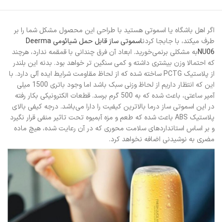
اگر اهل باشگاه یا اسموتی هستید با طراحی این محصول مشکل شما را بر
طرف میکند، با جابجا کردن
اسموتی ساز قابل حمل شیائومی Deerma
NU06
به مشکلی برنمی‌خورید. ابعاد آن فرق چندانی با قمقمه ندارد، هرچند
که احتمالا وزن بیشتری داشته و کمی سنگین تر خواهد بود. بدنه این بلندر
از پلاستیک PCTG ساخته شده که از لحاظ مقاومت شرایط ایده آلی دارد. با
این که انتظار داریم از لحاظ وزنی سبک باشد اما وجود باتری 1500 میلی
آمپر ساعتی، باعث شده که به 500 گرم برسد. قطعات الکترونیکی بکار رفته
در این اسموتی ساز درما بالاترین کیفیت را دارا می‌باشد. درجه کیفی بالای
پلاستیک ABS باعث شده که طعم و مزه آبمیوه تحت تاثیر منفی قرار نگیرد
و بر اساس استانداردهای سلامت محوری که در آن رعایت شده، هیچ ماده
مضری به نوشیدنی اضافه نخواهد کرد.