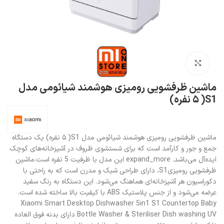
بزرگنمایی تصویر
ماشین ظرفشویی رومیزی هوشمند شیائومی مدل
S1( ۵ نفره)
ماشین ظرفشویی رومیزی هوشمند شیائومی مدل S1( ۵ نفره) یک دستگاه
جمع و جور و کارآمد است که برای شستشوی ظروف در آشپزخانه‌های کوچک
ایده‌آل می‌باشد. expand_more این مدل با ظرفیت 5 نفره است.ماشین
ظرفشویی رومیزیS1، دارای طراحی شیک و مدرن است که به راحتی با
دکوراسیون هر آشپزخانه‌ای هماهنگ می‌شود. این دستگاه به رنگ سفید
عرضه می‌شود و از جنس پلاستیک ABS با کیفیت بالا ساخته شده است.
Xiaomi Smart Desktop Dishwasher 5in1 S1 Countertop Baby
Bottle Washer & Steriliser Dish washing UV دارای بدنه فوق العاده