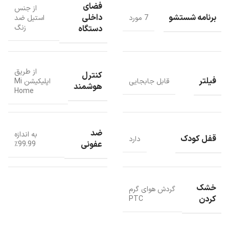
فضای
از جنس
برنامه شستشو
داخلی
7 مورد
استیل ضد
زنگ
دستگاه
تنطیمات دما
از طریق
کنترل
فیلتر
قابل جابجایی
اپلیکیشن Mi
ماشین ظرفشویی رومیزی هوشمند شیائومی مدل S1( ۵ نفره) دارای
هوشمند
Home
تنظیمات دما زیر می باشد:
40 درجه سانتیگراد
50 درجه سانتیگراد
ضد
به اندازه
قفل کودک
دارد
60 درجه سانتیگراد
عفونی
99.99٪
70 درجه سانتیگراد
مشخصات طراحی
خشک
گردش هوای گرم
ظرفشویی رومیزی S1 دارای طراحی جمع و جور و بدنه فوق العاده نازک می
کردن
PTC
باشد که این ماشین ظرفشویی با ابعاد 500 × 500 × 550 میلی‌متر و بدنه
فوق العاده نازک 350 میلی متر، فضای بسیار کمی را اشغال می‌کند و به
راحتی روی کابینت یا زیر سینک ظرفشویی قرار می‌گیرد.