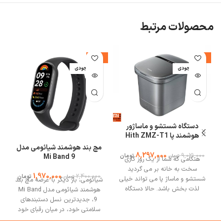
محصولات مرتبط
%
-18%
-8%
اتمام موجودی
اتمام موجودی
ا
دستگاه شستشو و ماساژور
هوشمند پا Hith ZMZ-T1
شیائومی
مچ بند هوشمند شیائومی مدل
8,297,000
9,021,000
Mi Band 9
تومان
تومان
هنگامی که شما از یک روز کاری
سخت به خانه بر می گردید
1,970,000
2,400,000
تومان
تومان
شستشو و ماساژ پا می تواند خیلی
شیائومی، بار دیگر با عرضه مچ بند
لذت بخش باشد. حالا دستگاه
هوشمند شیائومی مدل Mi Band
شستشو و ماساژور هوشمند پا Hith
9، جدیدترین نسل دستبندهای
ZMZ-T1 شیائومی این کار را برای
سلامتی خود، در میان رقبای خود
شما راحت کرده است. هنگامی که با
می‌درخشد. این دستبند هوشمند با
ج