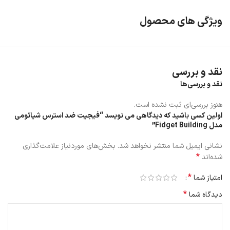
ویژگی های محصول
نقد و بررسی
نقد و بررسی‌ها
هنوز بررسی‌ای ثبت نشده است.
اولین کسی باشید که دیدگاهی می نویسد “فیجیت ضد استرس شیائومی
مدل Fidget Building”
نشانی ایمیل شما منتشر نخواهد شد.
بخش‌های موردنیاز علامت‌گذاری
*
شده‌اند
*
امتیاز شما
فیجیت ضد استرس شیائومی مدل Fidget Building
یک مکعب 50 گرمی
*
دیدگاه شما
است که با ترکیب رنگی سفید، طوسی و نارنجی، احساس هیجان را بیشتر به
کاربر منتقل می‌کند. شیائومی از متریال پلاستیک باکیفیت برای ساخت این
فیجت استفاده کرده تا در عین خوش دستی، دوام بالایی داشته باشد.
خیالتان راحت باشد که فیجت Mi Fidget Cube با گذشت زمان و تماس