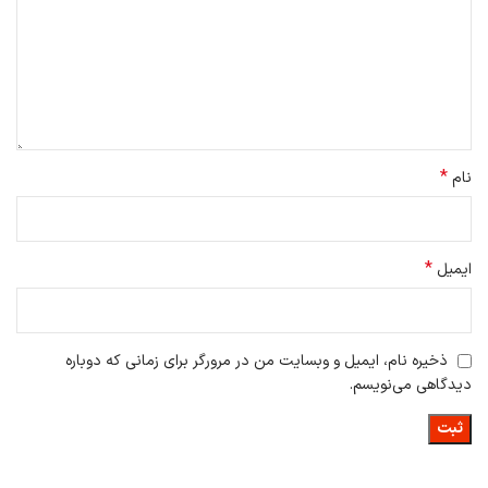
باتعریق دست، هرگز تغییر رنگ نمی‌دهد .فیجیت ضد استرس شیائومی
مدل Fidget Building ابعاد کوچکی دارد؛ هم برای افزایش قابلیت حمل و
هم بهبود خوش دستی فیجت، ابعاد آن تا حد معقولی کاهش یافته است.
*
نام
*
ایمیل
ذخیره نام، ایمیل و وبسایت من در مرورگر برای زمانی که دوباره
سایز فیجیت ضد استرس شیائومی مدل Fidget Building در حالت های
دیدگاهی می‌نویسم.
مختلف