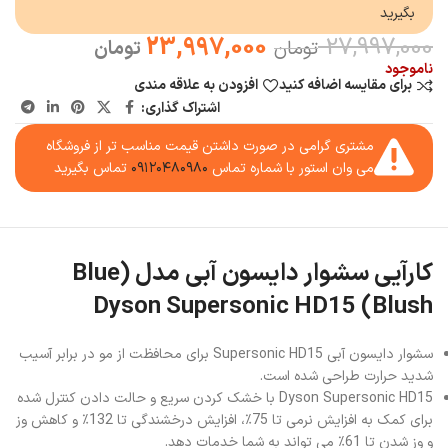
بگیرید
23,997,000
27,997,000
تومان
تومان
ناموجود
برای مقایسه اضافه کنید
افزودن به علاقه مندی
اشتراک گذاری:
مشتری گرامی در صورت داشتن قیمت مناسب تر از فروشگاه
می وان استور با شماره تماس
۰۹۱۲۰۴۸۰۹۸۰
تماس بگیرید
کارآیی سشوار دایسون آبی مدل (Blue
Blush) Dyson Supersonic HD15
سشوار دایسون آبی Supersonic HD15 برای محافظت از مو در برابر آسیب
شدید حرارت طراحی شده است.
Dyson Supersonic HD15 با خشک کردن سریع و حالت دادن کنترل شده
برای کمک به افزایش نرمی تا 75٪، افزایش درخشندگی تا 132٪ و کاهش وز
و وز شدن تا 61٪ می تواند به شما خدمات دهد.