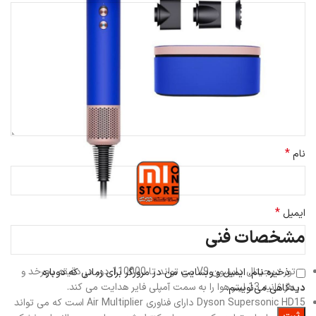
*
نام
*
ایمیل
مشخصات فنی
موتور دیجیتال دایسون V9 می تواند تا 110000 دور در دقیقه بچرخد و
ذخیره نام، ایمیل و وبسایت من در مرورگر برای زمانی که دوباره
در هر ثانیه 13 لیتر هوا را به سمت آمپلی فایر هدایت می کند.
دیدگاهی می‌نویسم.
Dyson Supersonic HD15 دارای فناوری Air Multiplier است که می تواند