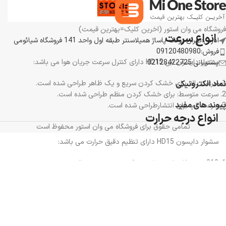
بیشتر خودتان استفاده نمایید.
فروشگاه می وان استور (اخرین کلیک=بهترین قیمت)
انواع سرعت
ادرس:تهران پونک پاساژ همیلاسنتر طبقه اول واحد 141 فروشگاه شیائومی
فروش:09120480980
سشوار دایسون آبی HD15 دارای کنترل سرعت جریان هوا می باشد:
پشتیبانی:02128422725
نماد الکترونیکی
سرعت بالا: برای خشک کردن سریع و یک ظاهر طراحی شده است.
سرعت متوسط: برای خشک کردن منظم طراحی شده است.
پیوند های مفید
سرعت کم: برای انتشارطراحی شده است.
انواع درجه حرارت
تمامی حقوق برای فروشگاه می وان استور محفوظ است
سشوار دایسون HD15 دارای تنظیم دقیق حرارت می باشد:
212 درجه فارنهایت: برای خشک شدن سریع و حالت دهی
176 درجه فارنهایت: خشک کردن معمولی
140 درجه فارنهایت: خشک کردن خنک تر و انتشار
82 درجه فارنهایت: سرد ثابت برای حالت دادن به موها