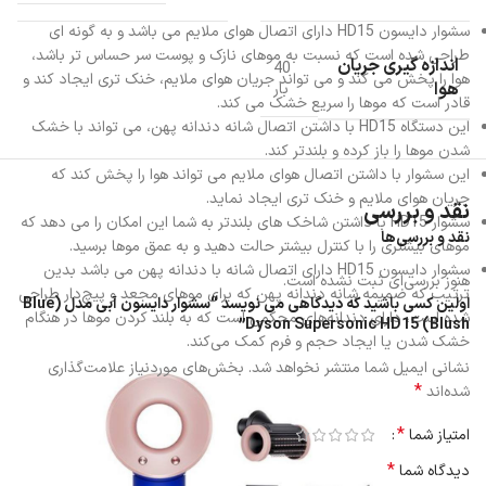
سشوار دایسون HD15 دارای اتصال هوای ملایم می باشد و به گونه ای
طراحی شده است که نسبت به موهای نازک و پوست سر حساس تر باشد،
اندازه گیری جریان
40
هوا را پخش می کند و می تواند جریان هوای ملایم، خنک تری ایجاد کند و
هوا
بار
قادر است که موها را سریع خشک می کند.
این دستگاه HD15 با داشتن اتصال شانه دندانه پهن، می تواند با خشک
شدن موها را باز کرده و بلندتر کند.
این سشوار با داشتن اتصال هوای ملایم می تواند هوا را پخش کند که
جریان هوای ملایم و خنک تری ایجاد نماید.
نقد و بررسی
سشوار HD15 با داشتن شاخک های بلندتر به شما این امکان را می دهد که
نقد و بررسی‌ها
موهای بیشتری را با کنترل بیشتر حالت دهید و به عمق موها برسید.
سشوار دایسون HD15 دارای اتصال شانه با دندانه پهن می باشد بدین
هنوز بررسی‌ای ثبت نشده است.
ترتیب که ضمیمه شانه دندانه پهن که برای موهای مجعد و پیچ‌دار طراحی
اولین کسی باشید که دیدگاهی می نویسد “سشوار دایسون آبی مدل (Blue
شده است، دارای دندانه‌های محکمی است که به بلند کردن موها در هنگام
Blush) Dyson Supersonic HD15”
خشک شدن یا ایجاد حجم و فرم کمک می‌کند.
نشانی ایمیل شما منتشر نخواهد شد.
بخش‌های موردنیاز علامت‌گذاری
*
شده‌اند
*
امتیاز شما
*
دیدگاه شما