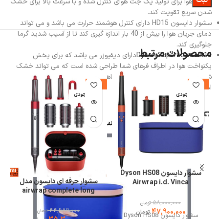
جریان هوا برای تولید یک جت هوای کنترل شده و با سرعت بالا برای خشک
شدن سریع تقویت کند.
سشوار دایسون HD15 دارای کنترل هوشمند حرارت می باشد و می تواند
دمای جریان هوا را بیش از 40 بار اندازه گیری کند تا از آسیب شدید گرما
جلوگیری کند.
محصولات مرتبط
Dyson Supersonic HD15
دارای دیفیوزر می باشد که برای پخش
یکنواخت هوا در اطراف فرهای شما طراحی شده است که می تواند خشک
شدن طبیعی را شبیه‌سازی کند و به کاهش موخوره و مشخص کردن فر و
%
-22%
-17%
امواج کمک می‌کند.
اتمام موجودی
اتمام موجودی
ا
سشوار دایسون Dyson HS08
سشوار حرفه ای دایسون مدل
Airwrap i.d. Vinca
airwrap complete long
Blue/Topaz
(nickel)
0
58,000,000
تومان
44,989,000
47,900,000
تومان
تومان
سشوار دایسون Dyson HS08