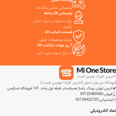
پرداخت آنلاین
افرادی است که به زیبایی و مراقبت
HD15 (Blue Blush) دارای شلیک
از موهای خود اهمیت می‌دهند.
سرد است شات سرد 82 درجه
پشتیبانی تمامی بانک ها
فارنهایت دارد. ما به شما پیشنهاد
پشیتبانی 24 ساعته
می کنیم که از سشوار دایسون آبی
برای مشاوره در خرید تماس
استفاده نمایید.
بگیرید
ضمانت اصالت کالا
عرضه محصولات اصلی
7 روز مهلت بازگشت کالا
با خیال آسوده خرید کنید
فروشگاه می وان استور (اخرین کلیک=بهترین قیمت)
ادرس:تهران پونک پاساژ همیلاسنتر طبقه اول واحد 141 فروشگاه شیائومی
فروش:09120480980
پشتیبانی:02128422725
نماد الکترونیکی