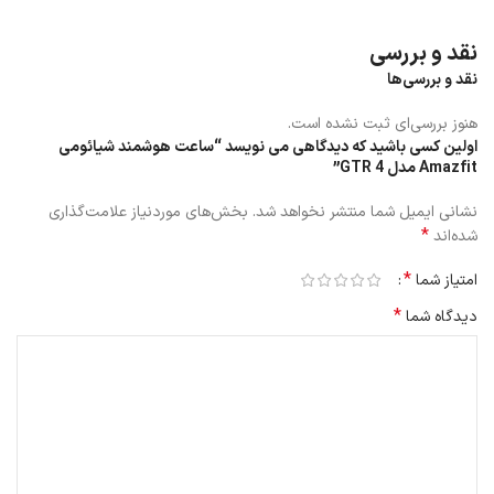
نقد و بررسی
نقد و بررسی‌ها
هنوز بررسی‌ای ثبت نشده است.
اولین کسی باشید که دیدگاهی می نویسد “ساعت هوشمند شیائومی
Amazfit مدل GTR 4”
نشانی ایمیل شما منتشر نخواهد شد.
بخش‌های موردنیاز علامت‌گذاری
*
شده‌اند
*
امتیاز شما
*
دیدگاه شما
میزان شارژ دهی
ساعت هوشمند آمازفیت GTR 4 دارای باتری 475 میلی آمپر ساعت است که
می تواند با مصرف معمولی به طور میانگین، 14 روز شارژ داشته باشد.
ساعت هوشمند آمازفیت GTR 4 حدود 2 ساعت طول می کشد تا شارژ شود
این ساعت از طریق شارژر مگنتی شارژ می شود.