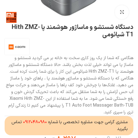
بزرگنمایی تصویر
دستگاه شستشو و ماساژور هوشمند پا Hith ZMZ-
T1 شیائومی
هنگامی که شما از یک روز کاری سخت به خانه بر می گردید شستشو و
ماساژ پا می تواند خیلی لذت بخش باشد. حالا دستگاه شستشو و ماساژور
هوشمند پا Hith ZMZ-T1 شیائومی این کار را برای شما راحت کرده است.
هنگامی که با دستگاه شستشو و ماساژور هوشمند پا ، پاهای خود را ماساژ
می دهید، غلتک‌ها با چرخش خود کف پاها را ماساژ می‌دهند و حرکت مواج
آب حس آرامش را به شما منتقل می‌کند که باعث تحریک گردش خون و
رفع خستگی شما می شود. ما به شما استفاده از این Xiaomi Hith ZMZ-
T1 Auto Foot Massager Bath-TUB را پیشنهاد می کنیم تا زندگی آرام
تری را سپری کنید.
مشتری گرامی جهت مشاوره تخصصی با شماره
۰۹۱۲۰۴۸۰۹۸۰
تماس
بگیرید