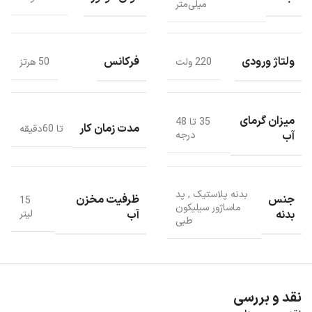
میلی‌متر
ولتاژ ورودی
فرکانس
220 ولت
50 هرتز
میزان گرمای
35 تا 48
مدت زمان کار
تا 60دقیقه
آب
درجه
طراحی
بدنه پلاستیک
,
پد
جنس
ظرفیت مخزن
15
ماساژور سیلیکون
بدنه
آب
لیتر
دستگاه شستشو و ماساژور هوشمند پا Hith ZMZ-T1 شیائومی طراحی
طبی
جالب و شیکی دارد و حمل و نقلش راحت است.
نقد و بررسی