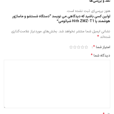
نقد و بررسی‌ها
هنوز بررسی‌ای ثبت نشده است.
اولین کسی باشید که دیدگاهی می نویسد “دستگاه شستشو و ماساژور
هوشمند پا Hith ZMZ-T1 شیائومی”
نشانی ایمیل شما منتشر نخواهد شد.
بخش‌های موردنیاز علامت‌گذاری
*
شده‌اند
*
امتیاز شما
*
دیدگاه شما
قسمت داخلی دستگاه شستشو و ماساژور هوشمند پا دارای عمق 20 تا 30
سانتی‌متری می باشد، البته در قسمت بالایی دستگاه یک محفظه وجود
دارد که مخصوص برای عصاره و یا گیاهان دارویی است که قابل جداسازی
نیز می باشد.