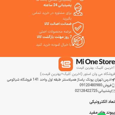
بلکه ابزاری برای ساده‌تر کردن
حالت اول دنده دستی
پشیتبانی 24 ساعته
زندگی روزمره کاربران ارائه می‌دهد.
حالت دوم هوشمند
برای مشاوره در خرید تماس
ما استفاده از این دستگیره هوشمند
حالت سوم پالسی موتور
را به شما پیشنهاد می کنیم.
بگیرید
ضمانت اصالت کالا
عرضه محصولات اصلی
7 روز مهلت بازگشت کالا
با خیال آسوده خرید کنید
فروشگاه می وان استور (اخرین کلیک=بهترین قیمت)
ادرس:تهران پونک پاساژ همیلاسنتر طبقه اول واحد 141 فروشگاه شیائومی
فروش:09120480980
پشتیبانی:02128422725
نماد الکترونیکی
پیوند های مفید