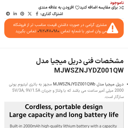
ناموجود
برای مقایسه اضافه کنید
افزودن به علاقه مندی
اشتراک گذاری:
مشتری گرامی در صورت داشتن قیمت مناسب تر از فروشگاه
می وان استور با شماره تماس
۰۹۱۲۰۴۸۰۹۸۰
تماس بگیرید
مشخصات فنی دریل میجیا مدل
MJWSZNJYDZ001QW
دریل میجیا مدل MJWSZNJYDZ001QWb
مجهز به باتری لیتیوم یونی
2000 میلی آمپر ساعت می باشد که با ولتاژ و جریان 5V/3A, 9V/1.5A
سازگار است.