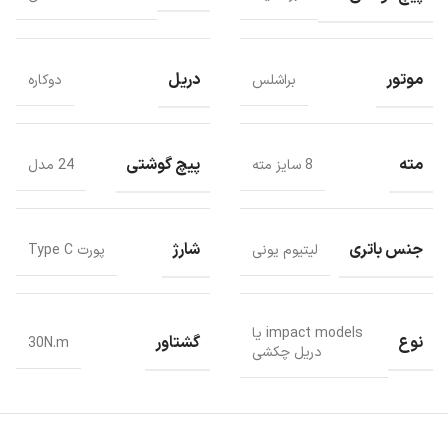
موتور
دریل
براشلس
دوکاره
دریل میجیا دارای دستگیره بی نهایت 360 درجه با حداکثر 30 مرحله دنده
دارد که می تواند به صورت تدریجی یا با چرخش سریع از طریق چرخ دنده
مته
پیچ گوشتی
8 سایز مته
24 مدل
ها تنظیم شود.
جنس باتری
شارژ
لیتیوم یونی
پورت Type C
impact models یا
نوع
گشتاور
30N.m
دریل چکشی