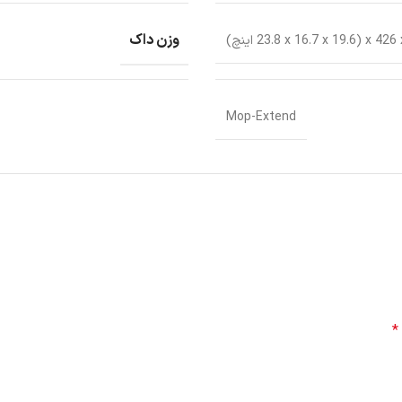
وزن داک
Mop-Extend
*
 خودکار بسته می شود، بی سر و صدا کار می کند.
Dreame L20 دارای مجموعه Mop-Extend است که برای تمیز کردن عمیق لبه ها به طور خودکار می تواند موپ ر