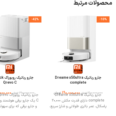
محصولات مرتبط
-42%
-10%
جارو رباتیک Dreame x50ultra
جارو رب
Qrevo C
complete
,000,000
190,000,000
190,000,000
210,000,000
تومان
تومان
تومان
جارو رباتیک Dreame x50ultra
جارو رباتیک
complete دارای قدرت مکش ۲۰٬۰۰۰
C یک جارو برقی هوشمند و 
پاسکال، عمر باتری طولانی و شارژ سریع‌،
و جارو برقی که برای سهول
قابلیت شست‌وشوی خودکار تی با آب
کارهای روزمره طراحی ش