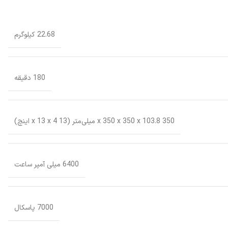
22.68 کیلوگرم
180 دقیقه
350 x 350 x 350 x 103.8 میلی‌متر (13 x 13 x 4 اینچ)
6400 میلی آمپر ساعت
7000 پاسکال