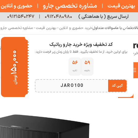
مشاوره تخصصی جارو
بهترین قیمت
|
|
حضوری و آنلاین
ارسال سریع ( با هماهنگی )
۰۹۱۲۰۴۸۰۹۸۰
|
۰۹۱۲۱۵۴۰۲۴۷
الات
تماس با ما
سوالات متداول
خرید حضوری و انلاین - بهترین قیمت - مشاوره تخصصی جارو رب
کد تخفیف ویژه خرید جارو رباتیک
خانه
فروشگاه
جارو رباتیک
مقالات
دربار
برای اولین خرید، از ما تخفیف بگیرید. فقط تا پایان زمان زیر فرصت دارید:
۱۵۰,۰۰۰
۵۴
۵۹
دسته بندی کالاها
دقیقه
ثانیه
خانه
خانه هوشمند
جارو رباتیک
جارو رباتیک دریم
جارو رباتیک Dreame L20 Ultra
تومان
انتخاب دسته بندی
JARO100
کپی کد
-17%