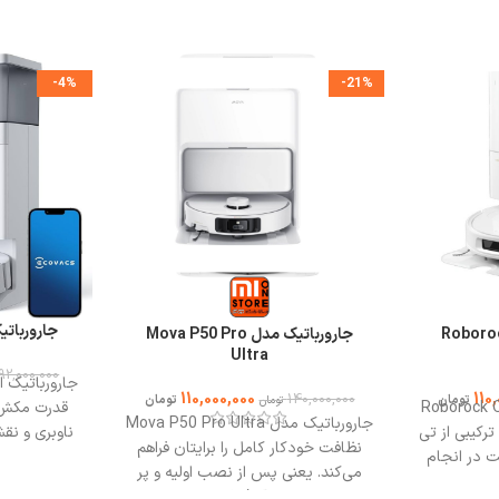
-4%
-21%
جارورباتیک ا
اتیک روبوراک Roborock
جارورباتیک مدل Mova P50 Pro
Ultra
92,000,000
110,000,000
110
140,000,000
تومان
تومان
تومان
 روبوراک Roborock Qrevo
جارورباتیک مدل Mova P50 Pro Ultra
ترکیبی از تی
ناوبری و نق
نظافت خودکار کامل را برایتان فراهم
ت در انجام
می‌کند. یعنی پس از نصب اولیه و پر
ده است،
سانتی‌گراد
کردن مخزن آب/پاک‌کننده، شما