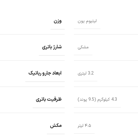
وزن
لیتیوم یون
شارژ باتری
مشکی
ابعاد جارو رباتیک
3.2 لیتری
ظرفیت باتری
4.3 کیلوگرم (9.5 پوند)
مکش
۴.۵ لیتر