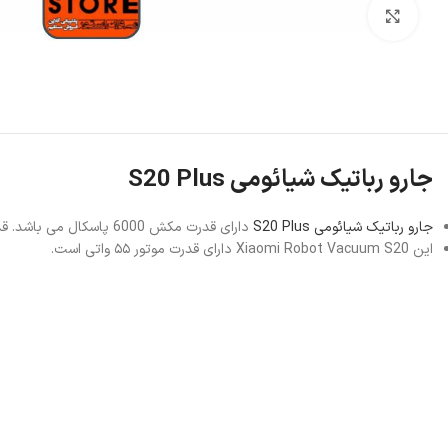
بزرگنمایی تصویر
جارو رباتیک شیائومی S20 Plus
جارو رباتیک شیائومی S20 Plus
دارای قدرت مکش 6000 پاسکال می باشد. قدرت باتری این ربات 5200 میلی‌آمپر ساعت است که می تواند با یکبار شارژ حدود تا 170 دقیقه زمان کارکرد داشته باشد.
این Xiaomi Robot Vacuum S20 دارای قدرت موتور ۵۵ واتی است.