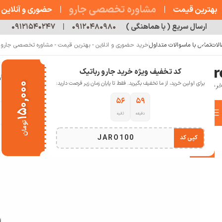
مشاوره تخصصی جارو
بهترین قیمت
|
|
حضوری و آنلاین
ارسال سریع ( با هماهنگی )
۰۹۱۲۰۴۸۰۹۸۰
|
۰۹۱۲۱۵۴۰۲۴۷
الات
تماس با ما
سوالات متداول
خرید حضوری و انلاین - بهترین قیمت - مشاوره تخصصی جارو رب
کد تخفیف ویژه خرید جارو رباتیک
خانه
فروشگاه
جارو رباتیک
مقالات
دربار
برای اولین خرید، از ما تخفیف بگیرید. فقط تا پایان زمان زیر فرصت دارید:
۱۵۰,۰۰۰
۵۵
۵۹
دسته بندی کالاها
دقیقه
ثانیه
خانه
خانه هوشمند
جارو رباتیک
جارو رباتیک شیائومی
جارو رباتیک شیائومی S20 Plus
تومان
انتخاب دسته بندی
JARO100
کپی کد
-12%