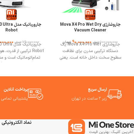
جاروشارژی Mova X4 Pro Wet Dry
جارورباتیک مد
Robot
Vacuum Cleaner
000,000
90,000,000
79,000,000
100,000,000
تومان
تومان
تومان
جاروشارژی Mova X4 Pro Wet یک
جارورباتیک م
دستگاه ترکیبی مدرن برای نظافت
Robot ترکیبی از قدرت،
سطوح سخت داخل خانه است. یعنی
تمام‌اتوماتیک است و من
هم جارو مکشی و هم زمین‌شویی
پرمشغله و خانه‌های بزرگ
مرطوب را با هم انجام می‌دهد.
جا
جاروشارژی X4 Pro با ویژگی‌هایی فراتر
فناوری‌های هوشمند، مک
از یک جاروبرقی ساده ساخته شده است،
۷۰۰۰ پاسکال، سیستم
ارسال سریع
پرداخت آنلاین
تا مناسب خانه‌های امروزی با نیاز به
خودکار تی و قابلیت تخلیه
تمیزکاری دقیق، سریع و راحت باشد.
تجربه‌ای واقعی از نظافت 
زیر ۲ ساعت در تهران
پشتیبانی تمامی 
ویژگی‌های برجسته X4 Pro Wet Dry
دست ر
Vacuum Cleaner باعث می‌شوند که
 Vacuum
برای کسانی که دنبال یک نظافت کامل
لیزری و مانع‌گریزی سه‌بعدی
نماد الکترونیکی
(تمیزکردن گرد و غبار، مو، لکه، و حتی
فوق‌العاده، کنترل هوشم
چربی یا مایعات ریخته‌شده) هستند،
است. ما استفاده از این ج