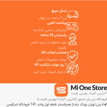
سه‌بعدی است.
بهترین مشورت
سبک، یکی از کامل‌ترین گزینه‌ها
وخرید از فروشگاه می وان استور.
برای نظافت سطوح سخت محسوب
ارسال سریع
می‌شود. اگر به‌دنبال یک جارو
زیر ۲ ساعت در تهران
شارژی حرفه‌ای برای تمیزکاری روزمره،
پرداخت آنلاین
موی حیوانات خانگی و شست‌وشوی
هم‌زمان کف هستید، ما استفاده از
پشتیبانی تمامی بانک ها
این جاروشارژی را به شما پیشنهاد
پشیتبانی 24 ساعته
می‌کنیم.
برای مشاوره در خرید تماس
بگیرید
ضمانت اصالت کالا
عرضه محصولات اصلی
7 روز مهلت بازگشت کالا
با خیال آسوده خرید کنید
فروشگاه می وان استور (اخرین کلیک=بهترین قیمت)
ادرس:تهران پونک پاساژ همیلاسنتر طبقه اول واحد 141 فروشگاه شیائومی