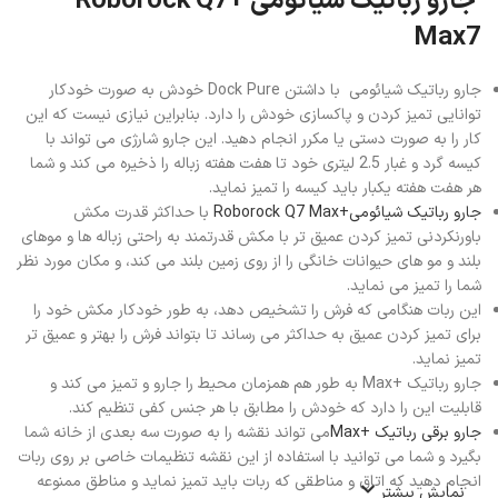
جارو رباتیک شیائومی +Roborock Q7
Max7
جارو رباتیک شیائومی با داشتن Dock Pure خودش به صورت خودکار
توانایی تمیز کردن و پاکسازی خودش را دارد. بنابراین نیازی نیست که این
کار را به صورت دستی یا مکرر انجام دهید. این جارو شارژی می تواند با
کیسه گرد و غبار 2.5 لیتری خود تا هفت هفته زباله را ذخیره می کند و شما
هر هفت هفته یکبار باید کیسه را تمیز نماید.
جارو رباتیک شیائومی+Roborock Q7 Max
با حداکثر قدرت مکش
باورنکردنی تمیز کردن عمیق تر با مکش قدرتمند به راحتی زباله ها و موهای
بلند و مو های حیوانات خانگی را از روی زمین بلند می کند، و مکان مورد نظر
شما را تمیز می نماید.
این ربات هنگامی که فرش را تشخیص دهد، به طور خودکار مکش خود را
برای تمیز کردن عمیق به حداکثر می رساند تا بتواند فرش را بهتر و عمیق تر
تمیز نماید.
جارو رباتیک +Max به طور هم همزمان محیط را جارو و تمیز می کند و
قابلیت این را دارد که خودش را مطابق با هر جنس کفی تنظیم کند.
جارو برقی رباتیک +Max
می تواند نقشه را به صورت سه بعدی از خانه شما
بگیرد و شما می توانید با استفاده از این نقشه تنظیمات خاصی بر روی ربات
انجام دهید که اتاق و مناطقی که ربات باید تمیز نماید و مناطق ممنوعه
نمایش بیشتر