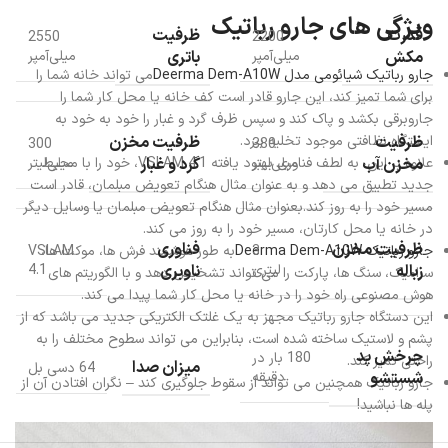
ویژگی های جارو رباتیک
قدرت
ظرفیت
2550
2200
مکش
باتری
میلی‌آمپر
میلی‌آمپر
جارو رباتیک شیائومی مدل Deerma Dem-A10W
می تواند خانه شما را
برای شما تمیز کند، این جارو قادر است کف‌ خانه یا محل کار شما را
جاروبرقی بکشد و پاک کند و سپس ظرف گرد و غبار را خود به خود به
ایستگاه نظافتی موجود تخلیه ببرد.
ظرفیت
ظرفیت مخزن
300
380
علاوه بر این، به لطف فناوری بهبود یافته VSLAM 4.1، خود را با محیط
مخزن آب
گرد و غبار
میلی‌لیتر
میلی‌لیتر
جدید تطبیق می دهد و به عنوان مثال هنگام تعویض مبلمان، قادر است
مسیر خود را به روز کند.بعنوان مثال هنگام تعویض مبلمان یا وسایل دیگر
در خانه یا محل کارتان، مسیر خود را به روز می کند.
ظرفیت مخزن
فناوری
جارو رباتیک Deerma Dem-A10W
به طور هوشمند فرش ها، موکت ها،
VSLAM
3
زباله
ناوبری
لیتری
4.1
سرامیک، سنگ ها، پارکت را می تواند تشخیص دهد و با الگوریتم های
هوش مصنوعی راه خود را در خانه یا محل کار شما پیدا می کند.
این دستگاه جارو رباتیک مجهز به یک غلتک الکتریکی جدید می باشد که از
پشم و لاستیک ساخته شده است، بنابراین می تواند سطوح مختلف را به
چرخش پد
180 بار در
راحتی تمیز کند.
میزان صدا
64 دسی بل
شستشو
دقیقه
جارو رباتیک همچنین می تواند از سقوط جلوگیری کند – نگران افتادن آن از
پله ها نباشید!