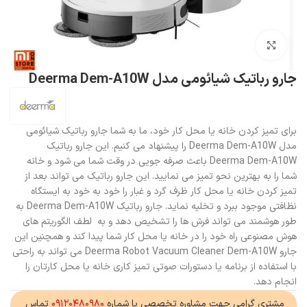
بزرگنمایی تصویر
جارو رباتیک شیائومی مدل Deerma Dem-A10W
برای تمیز کردن خانه یا محل کار خود، ما به شما جارو رباتیک شیائومی
مدل Deerma Dem-A10W را پیشنهاد می کنیم. این جارو رباتیک
Deerma Dem-A10W باعث صرفه جویی در وقت شما می شود و خانه
شما را به بهترین نحو تمیز می نمایید. این جارو رباتیک می تواند بعد از
تمیز کردن خانه یا محل کار ظرف گرد و غبار را خود به خود به ایستگاه
نظافتی موجود ببرد و تخلیه نماید. جارو رباتیک Deerma Dem-A10W به
طور هوشمند می تواند فرش ها را تشخیص دهد و به لطف الگوریتم های
هوش مصنوعی راه خود را در خانه یا محل کار شما پیدا کند و همچنین این
جارو Deerma Robot Vacuum Cleaner Dem-A10W می تواند به راحتی
با استفاده از برنامه یا دستورات صوتی تمیز کاری خانه یا محل کارتان را
انجام دهد.
مشتری گرامی جهت مشاوره تخصصی با شماره
۰۹۱۲۰۴۸۰۹۸۰
تماس