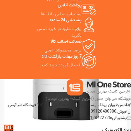
پرداخت آنلاین
دقیق، سریع و راحت باشد.
موی حیوانات خانگی و شست‌وشوی
متر غلبه می کند.
ویژگی‌های برجسته X4 Pro Wet
هم‌زمان کف هستید، ما استفاده از
پشتیبانی تمامی بانک ها
Dry Vacuum Cleaner باعث
این جاروشارژی را به شما پیشنهاد
پشیتبانی 24 ساعته
می‌شوند که برای کسانی که دنبال
می‌کنیم.
برای مشاوره در خرید تماس
یک نظافت کامل (تمیزکردن گرد و
غبار، مو، لکه، و حتی چربی یا
بگیرید
مایعات ریخته‌شده) هستند،
ضمانت اصالت کالا
انتخابی مناسب باشد. ما استفاده از
عرضه محصولات اصلی
این جاروشارژی را به شما پیشنهاد
7 روز مهلت بازگشت کالا
می‌کنیم.
با خیال آسوده خرید کنید
فروشگاه می وان استور (اخرین کلیک=بهترین قیمت)
ادرس:تهران پونک پاساژ همیلاسنتر طبقه اول واحد 141 فروشگاه شیائومی
فروش:09120480980
پشتیبانی:02128422725
نماد الکترونیکی