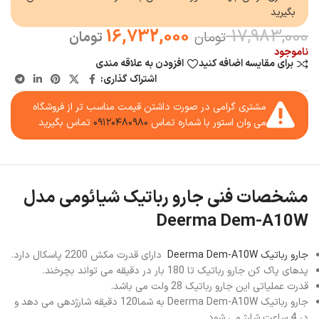
بگیرید
16,732,000
17,983,000
تومان
تومان
ناموجود
برای مقایسه اضافه کنید
افزودن به علاقه مندی
اشتراک گذاری:
مشتری گرامی در صورت داشتن قیمت مناسب تر از فروشگاه
می وان استور با شماره تماس
۰۹۱۲۰۴۸۰۹۸۰
تماس بگیرید
مشخصات فنی جارو رباتیک شیائومی مدل
Deerma Dem-A10W
جارو رباتیک Deerma Dem-A10W
دارای قدرت مکش 2200 پاسکال دارد.
پدهای پاک کن جارو رباتیک تا 180 بار در دقیقه می تواند بچرخند.
قدرت عملیاتی این جارو رباتیک 28 ولت می باشد.
جارو رباتیک Deerma Dem-A10W به شما120 دقیقه شارژدهی می دهد و
در 4 ساعت شارژ می شود.