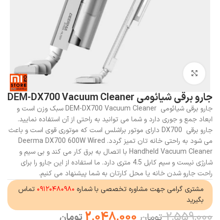
بزرگنمایی تصویر
جارو برقی شیائومی DEM-DX700 Vacuum Cleaner
جارو برقی شیائومی DEM-DX700 Vacuum Cleaner سبک وزن است و
ابعاد جمع و جوری دارد و شما می توانید به راحتی از آن استفاده نمایید.
جارو برقی DX700 دارای موتور براشلس است که موتوری قوی است و باعث
می شود به راحتی خانه تان تمیز گردد. Deerma DX700 600W Wired
Handheld Vacuum Cleaner با اتصال به برق کار می کند و بی سیم و
شارژی نیست و سیم کابل 4.5 متری دارد. ما استفاده از این جارو را برای
راحت جارو شدن خانه یا محل کارتان به شما پیشنهاد می کنیم.
مشتری گرامی جهت مشاوره تخصصی با شماره
۰۹۱۲۰۴۸۰۹۸۰
تماس
بگیرید
2,048,000
2,559,000
تومان
تومان