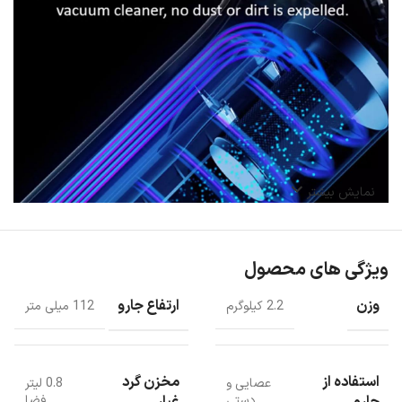
نمایش بیشتر
ویژگی های محصول
وزن
ارتفاع جارو
2.2 کیلوگرم
112 میلی متر
جارو برقی DX700 دارای موتور براشلس است که به این جارو توان 600
وات می دهد.
جارو برقی دارای قدرت مکش 15000 پاسکال است که نسبت به دیگر
جاروهای شارژی شیائومی قدرت بیشتری دارد.
استفاده از
مخزن گرد
عصایی و
0.8 لیتر
این جارو با کابل 4.5 متری به برق شهری با ولتاژ 220 ولتی متصل می شود.
جارو
غبار
دستی
فضا