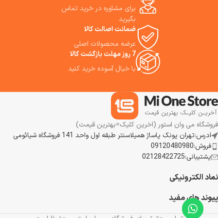
برای مشاوره در خرید تماس
کردن لبه به لبه ارتقا یافته است. ما
استفاده از این جارو شارژی عصایی
بگیرید
ب
را به شما پیشنهاد می کنیم.
ضمانت اصالت کالا
عرضه محصولات اصلی
7 روز مهلت بازگشت کالا
با خیال آسوده خرید کنید
فروشگاه می وان استور (اخرین کلیک=بهترین قیمت)
ادرس:تهران پونک پاساژ همیلاسنتر طبقه اول واحد 141 فروشگاه شیائومی
فروش:09120480980
پشتیبانی:02128422725
نماد الکترونیکی
پیوند های مفید