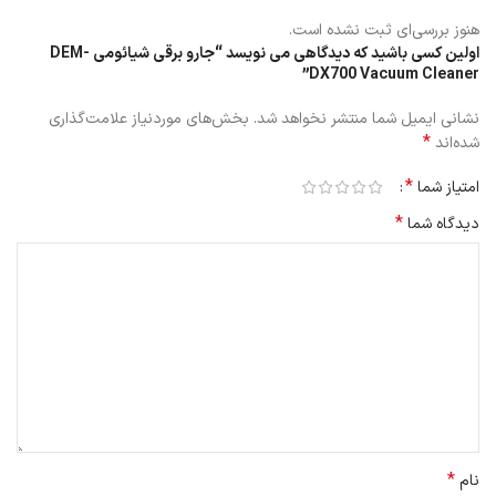
مشخصات طراحی
هنوز بررسی‌ای ثبت نشده است.
اولین کسی باشید که دیدگاهی می نویسد “جارو برقی شیائومی DEM-
DX700 Vacuum Cleaner”
جارو برقی Deerma DX700
دارای طراحی دوکاره و دومنظوره است که این
اولین ویژگی این جارو است.
نشانی ایمیل شما منتشر نخواهد شد.
بخش‌های موردنیاز علامت‌گذاری
*
شده‌اند
*
امتیاز شما
*
دیدگاه شما
*
نام