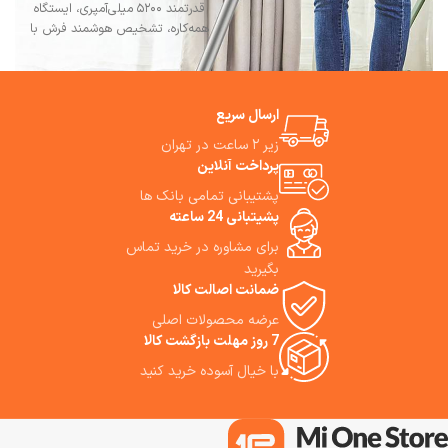
سریع و عمیق اهمیت می‌دهند.
قدرتمند ۵۲۰۰ میلی‌آمپری، ایستگاه
Mova K30 Wet Dry Vacuum
همه‌کاره، تشخیص هوشمند فرش با
Cleaner سیستم خودتمیزشونده،
امواج اولتراسونیک،فناوری ناوبری
تشخیص هوشمند کثیفی و وزن
LDS است. بهترین مشورت وخرید
سبک، یکی از کامل‌ترین گزینه‌ها
با فروشگاه می وان استور.
برای نظافت سطوح سخت محسوب
ارسال سریع
می‌شود. اگر به‌دنبال یک جارو
زیر ۲ ساعت در تهران
شارژی حرفه‌ای برای تمیزکاری روزمره،
پرداخت آنلاین
موی حیوانات خانگی و شست‌وشوی
هم‌زمان کف هستید، ما استفاده از
پشتیبانی تمامی بانک ها
این جاروشارژی را به شما پیشنهاد
پشیتبانی 24 ساعته
می‌کنیم.
برای مشاوره در خرید تماس
نمایش بیشتر
بگیرید
ضمانت اصالت کالا
عرضه محصولات اصلی
7 روز مهلت بازگشت کالا
با خیال آسوده خرید کنید