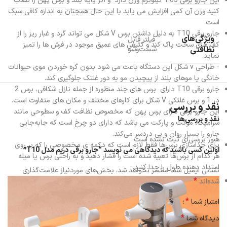
این جارو برقی 1.65 کیلوگرم وزن دارد و اگر پایه بلند و برس پهن را نصب
کنید وزن آن کمی افزایش می یابد با این حال همچنان به اندازه کافی سبک
است.
جارو برقی T10 به دلیل داشتن برس V شکل می تواند گرد و غبار ریز را از
ویژگی‌های
فیلتر قابل
کف های سخت پاک کند و کثیفی های عمیق موجود در فرش ها را تمیز
نظافتی
شست‌وشو
نماید.
· طراحی v شکل این دستگاه باعث می شود بدون گره خوردن موی حیوانات
خانگی یا موهای بلند از پیچیدن مو به دور غلتک جلوگیری کند.
جارو برقی T10 دارای برس های چند منظوره از جمله نازل شکافی، برس 2
در 1 و برس غلتکی V شکل برای کارهای مختلف و مکان های متفاوت است.
نقد و بررسی
این جارو برقی دارای برس پهن که مخصوص نظافت کف و سطوحی مانند
نقد و بررسی‌ها
سرامیک، موکت و پارکت می باشد که دارای دو چرخ است که جابه‌جایی
جارو را بسیار روان و بی دردسر می‌کند.
هنوز بررسی‌ای ثبت نشده است.
برای جداسازی برس‌ها فقط لازم است که دکمه‌ ی مخصوصی را که بر روی
اولین کسی باشید که دیدگاهی می نویسد “جارو برقی دریم مدل T10”
هر کدام از برس‌ها تعبیه شده است را فشار دهید و به راحتی برس یا میله
امتداد دهنده طول را جدا کنید.
نشانی ایمیل شما منتشر نخواهد شد.
بخش‌های موردنیاز علامت‌گذاری
*
شده‌اند
*
امتیاز شما
*
دیدگاه شما