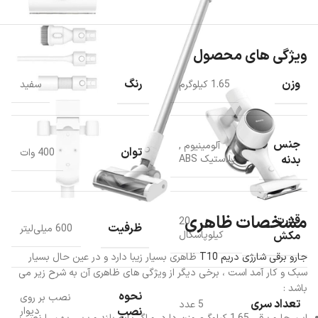
ویژگی های محصول
وزن
رنگ
1.65 کیلوگرم
سفید
جنس
آلومینیوم
,
توان
400 وات
بدنه
پلاستیک ABS
مشخصات ظاهری
قدرت
20
ظرفیت
600 میلی‌لیتر
مکش
کیلوپاسکال
جارو برقی شارژی دریم T10
ظاهری بسیار زیبا دارد و در عین حال بسیار
سبک و کار آمد است ، برخی دیگر از ویژگی های ظاهری آن به شرح زیر می
باشد :
نحوه
نصب بر روی
تعداد سری
5 عدد
نصب
دیوار