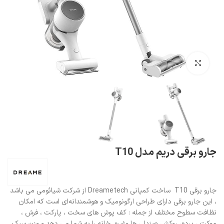
بزرگنمایی تصویر
جارو برقی دریم مدل T10
جارو برقی T10 ساخت کمپانی Dreametech از شرکت شیائومی می باشد
، این جارو برقی دارای طراحی ارگونومیک و هوشمندانه‌ای است که امکان
نظافت سطوح مختلف از جمله : کف پوش های سخت ، پارکت ، فرش ،
موکت ، پرده، روکش صندلی ها وغیره خانه را به شما می دهد و وزن سبک