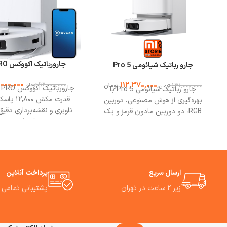
جارورباتیک اکووکس T30C PRO
جارو رباتیک شیائومی 5 Pro
000,000
92,000,000
112,370,000
131,000,000
تومان
تومان
تومان
جارو رباتیک شیائومی 5 Pro با
قدرت مکش ۰
بهره‌گیری از هوش مصنوعی، دوربین
ناوبری و نقشه‌برداری دق
RGB، دو دوربین مادون قرمز و یک
تی با 
پروژکتور نقطه‌ای سه‌بعدی، قدرت مکش
سانتی‌گراد،حسگرهای سه‌
فوق‌العاده، سیستم اجتناب از موانع و
بهترین مشورت وخرید از ف
ایستگاه پایه خودتمیزشونده دارد.
وان استور.
بهترین مشورت و خرید از فروشگاه می
وان استور.
ارسال سریع
پرداخت آنلاین
زیر ۲ ساعت در تهران
پشتیبانی تمامی 