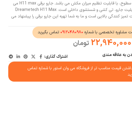
سنسور تشخیص میزان کثیفی و لکه سطوح، با قابلیت تنظیم میزان مکش می باشد. جارو برقی H11 max می
تواند سه کارانجام دهد،که شامل قابلیت جارو، تی کشی و شستشوی داخلی است. Dreametech H11 Max
Wet a دارای قدرت تمیز کنندگی بالایی است و ما به شما تهیه این جارو برقی را پیشنهاد می
ت مشاوره تخصصی با شماره
۰۹۱۲۰۴۸۰۹۸۰
تماس بگیرید
22,940,000
تومان
دن به علاقه مندی
اشتراک گذاری:
شتن قیمت مناسب تر از فروشگاه می وان استور با شماره تماس
ید