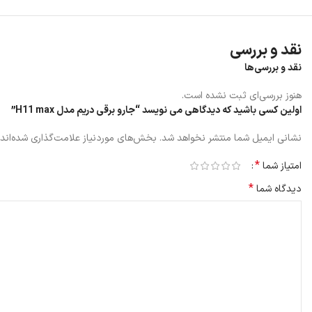
نقد و بررسی
نقد و بررسی‌ها
هنوز بررسی‌ای ثبت نشده است.
اولین کسی باشید که دیدگاهی می نویسد “جارو برقی دریم مدل H11 max”
نشانی ایمیل شما منتشر نخواهد شد.
بخش‌های موردنیاز علامت‌گذاری شده‌اند
*
امتیاز شما
*
دیدگاه شما
جارو شارژی x
باعث صرفه جویی در مصرف باتری شارژی H11 max می‌شود.
جارو ندارید و این جارو در می تواند با کمترین میزان جریان آب محیطی تا 200 متر مربع را یکباره تمیز نماید.