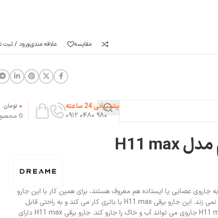
مقایسه
علاقه مندی
ورود / ثبت نا
0
پشتیبانی 24 ساعته
تومان
۹۸۰ ۰۴۸۰ ۰۹۱۲
0
محصو
H11 max
رقی دریم مدل H11 max که به جاروی عصایی یا ایستاده هم معروف هستند، برای همین کار با این جارو
راحت است و به سلامتی شما آسیب نمی زند. این جارو برقی H11 max با باتری کار می کند و به راحتی قابل
حمل است. همچنین جاروشارژی H11 max جاروی می تواند آب و خاک را جارو کند. جارو برقی H11 max دارای