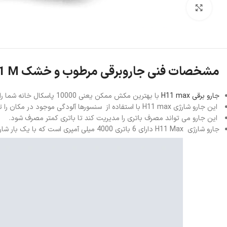
بزرگنمایی تصویر
مشخصات فنی جاروبرقی مرطوب و خشک Dreametech H11 M
جارو برقی H11 max
با بهترین مکش ممکن یعنی 10000 پاسکال خانه شما را تمیز می کند.
این جارو شارژی H11 max با استفاده از سنسورها آلودگی موجود در مکان را تشخیص می دهد و آن مکان را تمیز می نماید.
این جارو می تواند مصرف باتری را مدیریت کند تا باتری کمتر مصرف شود.
جارو شارژی H11 Max دارای 6 باتری 4000 میلی آمپری است که با یک بار شارژ کامل این جارو می تواند برای مدت 36 دقیقه به طور مداوم خانه شما را تمیز نماید در نتیجه این جارو برا ی محیط های بزرگ هم مناسب است .