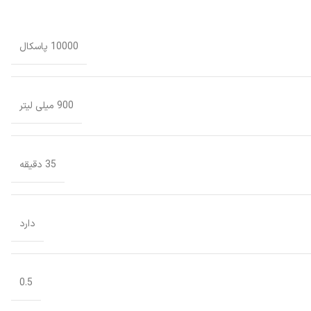
10000 پاسکال
900 میلی لیتر
35 دقیقه
دارد
0.5