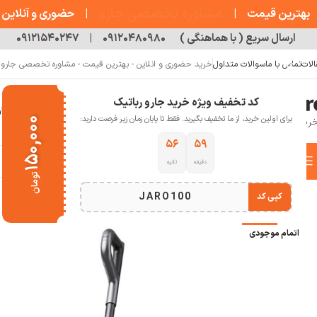
مشاوره تخصصی جارو
بهترین قیمت
|
|
حضوری و آنلاین
ارسال سریع ( با هماهنگی )
۰۹۱۲۰۴۸۰۹۸۰
|
۰۹۱۲۱۵۴۰۲۴۷
الات
تماس با ما
سوالات متداول
خرید حضوری و انلاین - بهترین قیمت - مشاوره تخصصی جارو رب
کد تخفیف ویژه خرید جارو رباتیک
خانه
فروشگاه
جارو رباتیک
مقالات
دربار
برای اولین خرید، از ما تخفیف بگیرید. فقط تا پایان زمان زیر فرصت دارید:
۱۵۰,۰۰۰
۵۵
۵۹
دسته بندی کالاها
دقیقه
ثانیه
خانه
خانه هوشمند
جارو شارژی و عصایی
جارو شارژی تی دار
جارو برقی دریم مدل  max
تومان
انتخاب دسته بندی
JARO100
کپی کد
-15%
اتمام موجودی