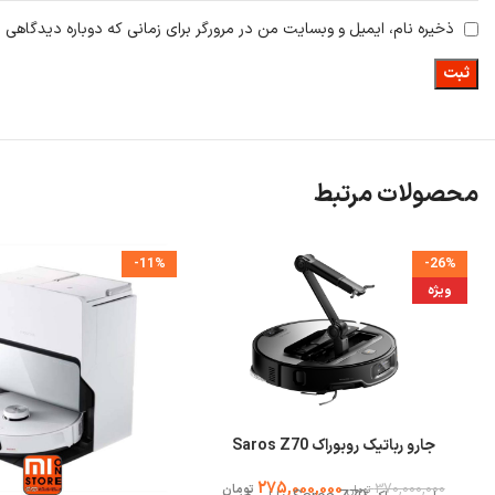
ذخیره نام، ایمیل و وبسایت من در مرورگر برای زمانی که دوباره دیدگاهی 
محصولات مرتبط
-11%
-26%
ویژه
جارو رباتیک روبوراک Saros Z70
275,000,000
370,000,000
تومان
تومان