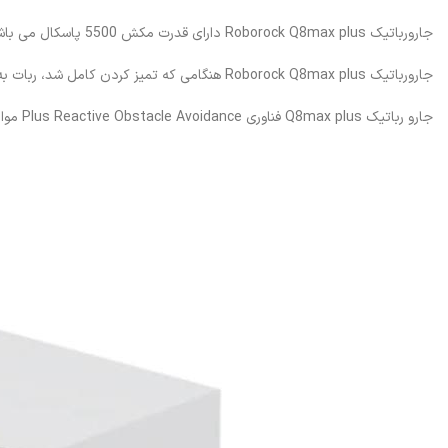
جارورباتیک Roborock Q8max plus دارای قدرت مکش 5500 پاسکال می باشد که می تواند به طور موثر گرد و غبار و زباله ها را جمع آوری کند و جاروبرقی و تمیز کردن خودکار کف را برای تمیز کردن کارآمدتر و کامل تر می کند.
جارورباتیک Roborock Q8max plus هنگامی که تمیز کردن کامل شد، ربات به ایستگاه شارژ باز می گردد.
جارو رباتیک Q8max plus فناوری Plus Reactive Obstacle Avoidance موانع را با استفاده از نور ساختاریافته در زمان واقعی تشخیص می دهد.