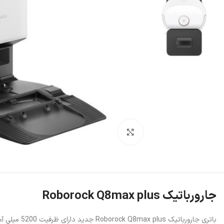
بزرگنمایی تصویر
جارورباتیک Roborock Q8max plus
باتری جارورباتیک Roborock Q8max plus جدید دارای ظرفیت 5200 میلی آمپر ساعت است و حداکثر زمان کار این ربات 240 دقیقه یا حدود 4 ساعت می باشد.