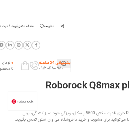
مقایسه
علاقه مندی
ورود / ثبت نا
0
پشتیبانی 24 ساعته
تومان
۹۸۰ ۰۴۸۰ ۰۹۱۲
0
محصو
جارورباتیک Roborock Q8max plus دارای قدرت مکش 5500 پاسکال، ویژگی خود تمیز کنندگی، برس