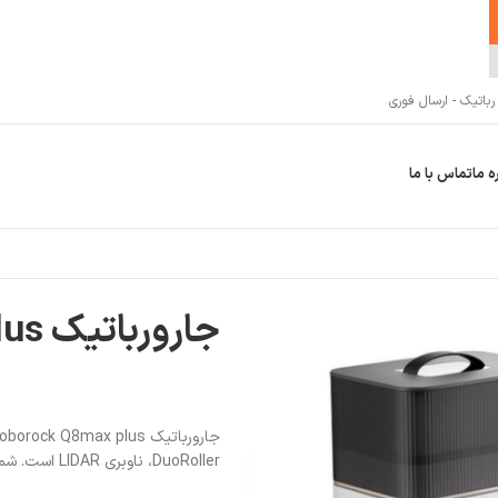
اتیک - ارسال فوری
ه ما
تماس با ما
جارورباتیک Roborock Q8max plus
DuoRoller، ناوبری LIDAR است. شما می‌توانید برای مشورت و خرید با فروشگاه می وان استور تماس بگیرید.