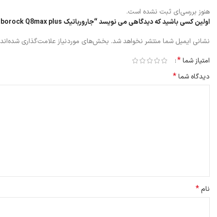
هنوز بررسی‌ای ثبت نشده است.
اولین کسی باشید که دیدگاهی می نویسد “جارورباتیک Roborock Q8max plus”
نشانی ایمیل شما منتشر نخواهد شد.
بخش‌های موردنیاز علامت‌گذاری شده‌اند
ویژگی خود تمیز کنندگی جارورباتیک Roborock Q8max plus
*
امتیاز شما
*
دیدگاه شما
مدل جارورباتیک Roborock Q8max plus مجهز به یک ایستگاه شارژ با عملکرد تمیز کردن ربات می باشد.
این بسیار راحت است زیرا لازم نیست پس از هر تمیز کردن جعبه گرد و غبار موج
*
نام