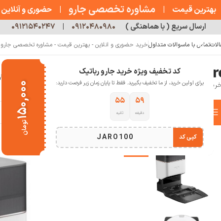
مشاوره تخصصی جارو
بهترین قیمت
|
|
حضوری و آنلاین
ارسال سریع ( با هماهنگی )
۰۹۱۲۰۴۸۰۹۸۰
|
۰۹۱۲۱۵۴۰۲۴۷
الات
تماس با ما
سوالات متداول
خرید حضوری و انلاین - بهترین قیمت - مشاوره تخصصی جارو رب
کد تخفیف ویژه خرید جارو رباتیک
خانه
فروشگاه
جارو رباتیک
مقالات
دربار
برای اولین خرید، از ما تخفیف بگیرید. فقط تا پایان زمان زیر فرصت دارید:
۱۵۰,۰۰۰
۵۴
۵۹
دسته بندی کالاها
دقیقه
ثانیه
خانه
خانه هوشمند
جارو رباتیک
جارو رباتیک روبوراک
جارورباتیک Roborock Q8max plus
تومان
انتخاب دسته بندی
JARO100
کپی کد
-2%