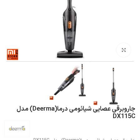
بزرگنمایی تصویر
جاروبرقی عصایی شیائومی درما(Deerma) مدل
DX115C