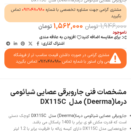
جاروبرقی عصایی شیائومی درما(Deerma) مدل DX115C
مشتری گرامی جهت مشاوره تخصصی با شماره
۰۹۱۲۰۴۸۰۹۸۰
تماس
بگیرید
1,562,000
1,946,000
تومان
تومان
ناموجود
برای مقایسه اضافه کنید
افزودن به علاقه مندی
اشتراک گذاری:
مشتری گرامی در صورت داشتن قیمت مناسب تر از فروشگاه
می وان استور با شماره تماس
۰۹۱۲۰۴۸۰۹۸۰
تماس بگیرید
مشخصات فنی جاروبرقی عصایی شیائومی
درما(Deerma) مدل DX115C
جاروبرقی عصایی شیائومی درما(Deerma) مدل DX115C
کوچک دستی
است که قدرت مکش قو ی برابر با 1400 پاسکال می باشد.
جاروعصایی مدل DX115C دارای کیسه زباله با ظرقیت برابر با 1.2 لیتر