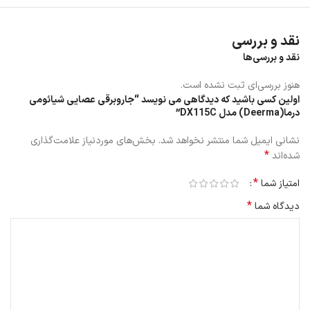
نقد و بررسی
نقد و بررسی‌ها
هنوز بررسی‌ای ثبت نشده است.
اولین کسی باشید که دیدگاهی می نویسد “جاروبرقی عصایی شیائومی
درما(Deerma) مدل DX115C”
نشانی ایمیل شما منتشر نخواهد شد.
بخش‌های موردنیاز علامت‌گذاری
*
شده‌اند
*
امتیاز شما
ویژگی ها
*
دیدگاه شما
جاروعصایی مدل DX115C به لطف دسته جمع شونده هم به عنوان
جاروبرقی معمولی و هم به عنوان جاروبرقی دستی قابل استفاده است.
شما می توانید از جاروبرقی برای پاک کردن کثیفی های روی صفحه کلید،
برای جاروبرقی تشک، یا برای تعمیر و نگهداری معمول خانه خود استفاده
کنید.
جاروعصایی مدل DX115C در مکان‌های مختلف به یک اندازه انعطاف‌پذیر