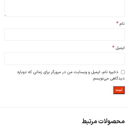
است و شما می توانید در اتاق نشیمن، اتاق خواب، آشپزخانه، هر مکانی که
بخواهید با این جارو تمیز نمایید.
این جارو دارای حالت میله فشار سبک، حالت دستی چابکی دارد.
*
نام
صدای تولید شده از این جاروی دستی در حدود 75 دسی بل می باشد.
*
ایمیل
ذخیره نام، ایمیل و وبسایت من در مرورگر برای زمانی که دوباره
دیدگاهی می‌نویسم.
محصولات مرتبط