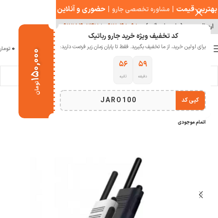
بهترین قیمت
|
|
حضوری و آنلاین
مشاوره تخصصی جارو
ارسال سریع ( با هماهنگی )
۰۹۱۲۰۴۸۰۹۸۰
|
۰۹۱۲۱۵۴۰۲۴۷
کد تخفیف ویژه خرید جارو رباتیک
0
برای اولین خرید، از ما تخفیف بگیرید. فقط تا پایان زمان زیر فرصت دارید:
منو
0
تومان
۱۵۰,۰۰۰
۵۴
۵۹
دقیقه
ثانیه
خانه
ابزار و تجهیزات
وسایل امنیتی
تومان
JARO100
کپی کد
-9%
اتمام موجودی