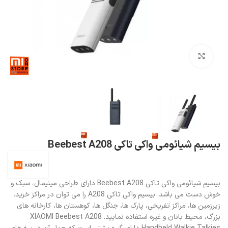
بزرگنمایی تصویر
بیسیم شیائومی واکی تاکی Beebest A208
بیسیم شیائومی واکی تاکی Beebest A208 دارای طراحی مینیمال، سبک و
خوش دست می باشد. بیسیم واکی تاکی A208 را می توان در مراکز خرید،
زیرزمین ها، مراکز تفریحی، پارک ها، جنگل ها، کوهستان ها، کارخانه های
بزرگ، محیط بانان و غیره استفاده نمایید. XIAOMI Beebest A208