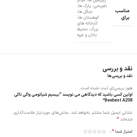
زیرزمین ها، مراکز
تفریحی، پارک ها،
مناسب
جنگل ها،
برای
کوهستان ها،
کارخانه های
بزرگ، محیط
بانان و غیره
نحوه ی شارژ
نقد و بررسی
شما می توانید بیسیم واکی تاکی را به دو روش شارژ کنید، یکی اینکه می
نقد و بررسی‌ها
توانید آن را از طریق رابط Micro-USB (شامل) شارژ کنید و یا می توانید از
یک شارژر مخصوص (شامل نمی شود، بعدا جداگانه خریداری می شود)
هنوز بررسی‌ای ثبت نشده است.
برای شارژ رادیو استفاده کنید.
اولین کسی باشید که دیدگاهی می نویسد “بیسیم شیائومی واکی تاکی
Beebest A208”
نشانی ایمیل شما منتشر نخواهد شد.
بخش‌های موردنیاز علامت‌گذاری
*
شده‌اند
*
امتیاز شما