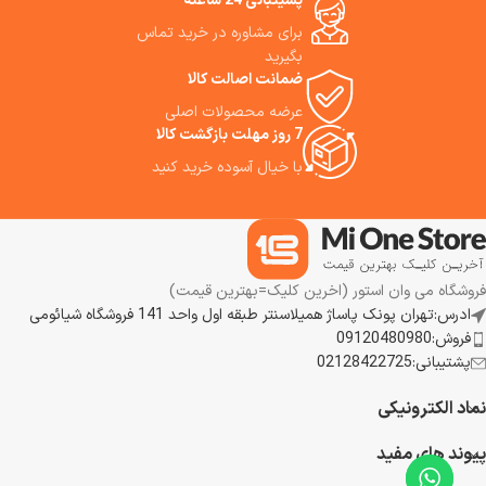
پشیتبانی 24 ساعته
برای مشاوره در خرید تماس
بگیرید
ضمانت اصالت کالا
عرضه محصولات اصلی
7 روز مهلت بازگشت کالا
با خیال آسوده خرید کنید
فروشگاه می وان استور (اخرین کلیک=بهترین قیمت)
ادرس:تهران پونک پاساژ همیلاسنتر طبقه اول واحد 141 فروشگاه شیائومی
فروش:09120480980
پشتیبانی:02128422725
نماد الکترونیکی
پیوند های مفید