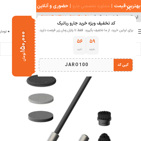
بهترین قیمت
|
|
حضوری و آنلاین
مشاوره تخصصی جارو
ارسال سریع ( با هماهنگی )
۰۹۱۲۰۴۸۰۹۸۰
|
۰۹۱۲۱۵۴۰۲۴۷
کد تخفیف ویژه خرید جارو رباتیک
0
برای اولین خرید، از ما تخفیف بگیرید. فقط تا پایان زمان زیر فرصت دارید:
منو
0
تومان
۱۵۰,۰۰۰
۵۵
۵۹
دقیقه
ثانیه
خانه
لوازم جانبی جارو رباتیک
تومان
JARO100
کپی کد
اتمام موجودی