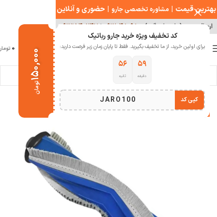
بهترین قیمت
|
|
حضوری و آنلاین
مشاوره تخصصی جارو
ارسال سریع ( با هماهنگی )
۰۹۱۲۰۴۸۰۹۸۰
|
۰۹۱۲۱۵۴۰۲۴۷
کد تخفیف ویژه خرید جارو رباتیک
0
برای اولین خرید، از ما تخفیف بگیرید. فقط تا پایان زمان زیر فرصت دارید:
منو
0
تومان
۱۵۰,۰۰۰
۵۴
۵۹
دقیقه
ثانیه
خانه
خانه هوشمند
جارو رباتیک
تومان
JARO100
کپی کد
-23%