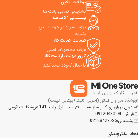
و راحتی است. اگر به دنبال
پرداخت آنلاین
«نظافت کم‌ دردسر اما با کیفیت
پشتیبانی تمامی بانک ها
بالا» برای خانه خود هستید، جارو
پشیتبانی 24 ساعته
رباتیک روبوراک Qrevo 5AE
می‌تواند گزینه بسیار مناسبی باشد.
برای مشاوره در خرید تماس
به خصوص برای خانه‌هایی با
بگیرید
حیوان خانگی، فرش زیاد، یا سطوح
ضمانت اصالت کالا
ترکیبی از کف سخت و فرش، مزایای
عرضه محصولات اصلی
آن نمایان‌تر خواهد می‌شود. ما
7 روز مهلت بازگشت کالا
استفاده از این جارو رباتیک هوشمند
را به شما پیشنهاد می‌کنیم.
با خیال آسوده خرید کنید
فروشگاه می وان استور (اخرین کلیک=بهترین قیمت)
ادرس:تهران پونک پاساژ همیلاسنتر طبقه اول واحد 141 فروشگاه شیائومی
فروش:09120480980
پشتیبانی:02128422725
نماد الکترونیکی