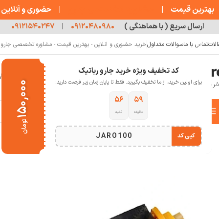
مشاوره تخصصی جارو
بهترین قیمت
|
|
حضوری و آنلاین
ارسال سریع ( با هماهنگی )
۰۹۱۲۰۴۸۰۹۸۰
|
۰۹۱۲۱۵۴۰۲۴۷
الات
تماس با ما
سوالات متداول
خرید حضوری و انلاین - بهترین قیمت - مشاوره تخصصی جارو رب
کد تخفیف ویژه خرید جارو رباتیک
خانه
فروشگاه
جارو رباتیک
مقالات
دربار
برای اولین خرید، از ما تخفیف بگیرید. فقط تا پایان زمان زیر فرصت دارید:
۱۵۰,۰۰۰
۵۵
۵۹
دسته بندی کالاها
دقیقه
ثانیه
خانه
خانه هوشمند
جارو رباتیک
برس اصلی جارو رباتیک Ecovacs N10
تومان
انتخاب دسته بندی
JARO100
کپی کد
اتمام موجودی