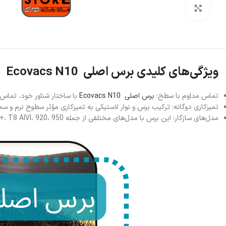
بزرگنمایی تصویر
ویژگی‌های کلیدی برس اصلی Ecovacs N10
تماس مداوم با سطح:
برس اصلی Ecovacs N10
با ساختار شناور خود، تماس 
تمیزکاری دوگانه: ترکیب برس و نوار لاستیکی به تمیزکاری مؤثر سطوح نرم و س
مدل‌های سازگار: این برس با مدل‌های مختلفی از جمله DEEBOT N10، N10 PLUS، T20 OMNI، X1، T10 PLUS، T9، N8 PRO، N8 PRO+، N8، N8+، NEO، T8، T8+، T8 AIVI، 920، 950 و N7 سازگار است.