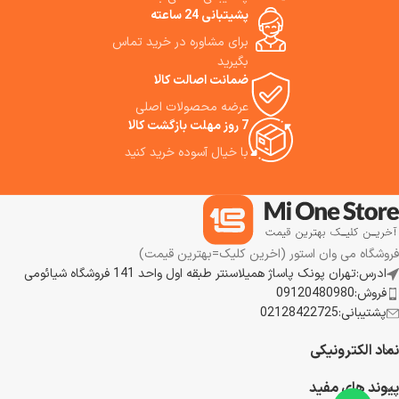
خودکار گرد و غبار و ناوبری هوشمند
این جاروشارژی را به شما پیشنهاد
پشیتبانی 24 ساعته
می‌باشد. جارورباتیک S10 Plus
می‌کنیم.
برای مشاوره در خرید تماس
دارای مکش Vormax و سیستم
تخلیه خودکار است که یکی از
بگیرید
بزرگ‌ترین نقاط قوت آن است.
ضمانت اصالت کالا
Dreame Mova S10 Plus Robot
عرضه محصولات اصلی
Vacuum Cleaner می‌تواند کف را
7 روز مهلت بازگشت کالا
هم تمیز و هم تی بکشد، این جارو
مناسب خانه با انواع کف‌ها و فرش
با خیال آسوده خرید کنید
است. ما استفاده از این جارورباتیک
هوشمند را به شما توصیه می‌کنیم.
فروشگاه می وان استور (اخرین کلیک=بهترین قیمت)
ادرس:تهران پونک پاساژ همیلاسنتر طبقه اول واحد 141 فروشگاه شیائومی
فروش:09120480980
پشتیبانی:02128422725
نماد الکترونیکی
پیوند های مفید