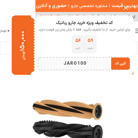
بهترین قیمت
|
|
حضوری و آنلاین
مشاوره تخصصی جارو
ارسال سریع ( با هماهنگی )
۰۹۱۲۰۴۸۰۹۸۰
|
۰۹۱۲۱۵۴۰۲۴۷
کد تخفیف ویژه خرید جارو رباتیک
0
برای اولین خرید، از ما تخفیف بگیرید. فقط تا پایان زمان زیر فرصت دارید:
منو
0
تومان
۱۵۰,۰۰۰
۵۵
۵۹
دقیقه
ثانیه
خانه
خانه هوشمند
جارو رباتیک
تومان
JARO100
کپی کد
-13%