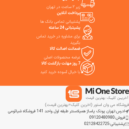
یا بشویید. جارورباتیک P50 Pro
زیر ۲ ساعت در تهران
Ultra گزینهٔ قدرتمندی است این
پرداخت آنلاین
دستگاه نه فقط گرد و غبار و زباله‌ها
را جارو می‌کند، بلکه تی می‌کشد،
پشتیبانی تمامی بانک ها
پد تی را شست‌وشو و خشک می‌کند
پشیتبانی 24 ساعته
و با حداقل دخالت شما، نظافت
برای مشاوره در خرید تماس
خانه را مدیریت می‌کند. Mova P50
Pro Ultra Robot Vacuum کنترل
بگیرید
از طریق اپ و دستیار صوتی تلاش
ضمانت اصالت کالا
می‌کند بار نظافت خانه را تقریباً به
عرضه محصولات اصلی
صفر برساند. اگر به دنبال نظافتی
7 روز مهلت بازگشت کالا
بدون دردسر، پیوسته و کارآمد
هستید، این مدل می‌تواند «تکمیل
با خیال آسوده خرید کنید
خانه هوشمند» شما باشد. ما
استفاده از این جارورباتیک هوشمند
را به شما پیشنهاد می‌کنیم.
فروشگاه می وان استور (اخرین کلیک=بهترین قیمت)
ادرس:تهران پونک پاساژ همیلاسنتر طبقه اول واحد 141 فروشگاه شیائومی
فروش:09120480980
پشتیبانی:02128422725