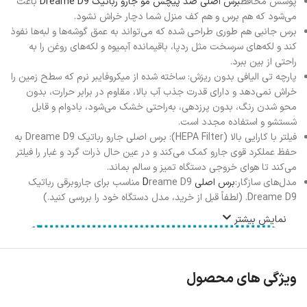
پوشش محافظ
برس اصلی ضد پیچش مو جارو رباتیک Dreame D9
باعث
می‌شود که هم برس و هم کف منزل شما دچار خراش نشود.
برس جانبی هم طوری طراحی شده که می‌تواند به عمق گوشه‌ها و لبه‌ها نفوذ
کند و لکه‌های سرسخت مثل ردپا، باقیمانده آبمیوه و لکه‌های روغن را به
راحتی از بین ببرد.
پارچه تی الیافی بدون ریزش: ساخته شده از میکروفایبر نرم که سطح زمین را
خراش نمی‌دهد و دارای قدرت جذب آب بالا، مقاوم در برابر حرارت، بدون
محو شدن رنگ، بدون پرزدهی، به‌راحتی خشک می‌شود، بادوام و قابل
شستشو و استفاده مجدد است.
فیلتر با کارایی بالا (HEPA Filter): برس اصلی جارو رباتیک Dreame D9 به
حفظ عملکرد قوی جارو کمک می‌کند و در عین حال ذرات گرد و غبار را فیلتر
می‌کند تا هوای خروجی دستگاه تمیز و سالم بماند.
مدل‌های سازگار:
برس اصلی D
reame D9 مناسب برای جاروبرقی رباتیک
Dreame D9. (لطفاً قبل از خرید، مدل دستگاه خود را بررسی کنید.)
نمایش بیشتر
ویژگی های محصول