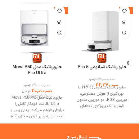
%
-21%
-14%
جارو رباتیک شیائومی 5 Pro
جارورباتیک مدل Mova P50
Pro Ultra
131,000,000
تومان
112,370,000
140,000,000
تومان
تومان
جارو رباتیک شیائومی 5 Pro با
110,000,000
تومان
بهره‌گیری از هوش مصنوعی،
جارورباتیک مدل Mova P50 Pro
دوربین RGB، دو دوربین مادون
Ultra نظافت خودکار کامل را
قرمز و یک پروژکتور نقطه‌ای
برایتان فراهم می‌کند. یعنی پس از
سه‌بعدی، قدرت مکش فوق‌العاده،
نصب اولیه و پر کردن مخزن آب/
سیستم اجتناب از موانع و ایستگاه
پاک‌کننده، شما می‌توانید هفته‌ها
پایه خودتمیزشونده دارد. بهترین
خانه را نظافت کنید بدون اینکه
مشورت و خرید از فروشگاه می وان
کیسه زباله یا پد تی را دستی خالی
ارسال سریع
استور.