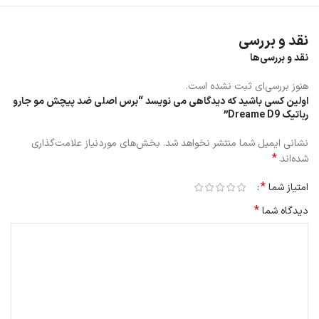
نقد و بررسی
نقد و بررسی‌ها
هنوز بررسی‌ای ثبت نشده است.
اولین کسی باشید که دیدگاهی می نویسد “برس اصلی ضد پیچش مو جارو
رباتیک Dreame D9”
نشانی ایمیل شما منتشر نخواهد شد.
بخش‌های موردنیاز علامت‌گذاری
*
شده‌اند
*
امتیاز شما
نکات مراقبتی
*
دیدگاه شما
توصیه می‌شود قطعات یدکی (مثل برس‌ها و فیلتر) هر ۲ تا ۳ ماه تعویض
شوند تا عملکرد جاروبرقی در بهترین حالت خودش باقی بماند.
اگر برس‌های جانبی هنگام حمل‌ونقل خم یا پیچ خورده‌اند، کافی است چند
دقیقه در آب گرم قرار دهید تا به حالت اولیه برگردند. این موضوع تأثیری
روی کیفیت و عملکرد دستگاه ندارد.