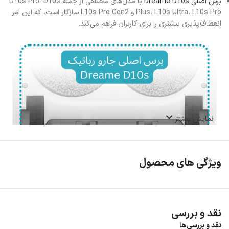
برس اصلی Dreame D10s
با مدل‌های مختلفی از جمله D10s Pro، D10s
Plus، L10s Ultra، L10s Pro و L10s Pro Gen2 سازگار است، که این امر
انعطاف‌پذیری بیشتری را برای کاربران فراهم می‌کند.
نمایش بیشتر
ویژگی های محصول
نقد و بررسی
نقد و بررسی‌ها