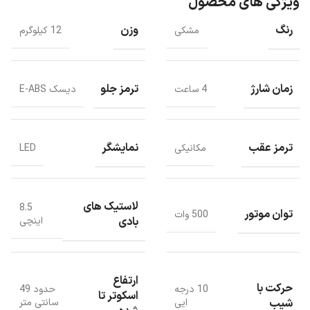
ویژگی های محصول
ترمز E-ABS در چرخ جلوی اسکوتر برقی قرار دارد.
اسکوتر برقی دارای باتری لیتیوم یونی است که ظرفیت آن 5100 میلی آمپر
رنگ
وزن
مشکی
12 کیلوگرم
است.
زمان شارژ
ترمز جلو
4 ساعت
دیسک E-ABS
ترمز عقب
نمایشگر
مکانیکی
LED
لاستیک های
8.5
توان موتور
500 وات
بادی
اینچی
ارتفاع
حرکت با
10 درجه
حدود 49
اسکوتر تا
شیب
ایی
سانتی متر
ویژگی های اسکوتر برقی شیائومی مدل Mi