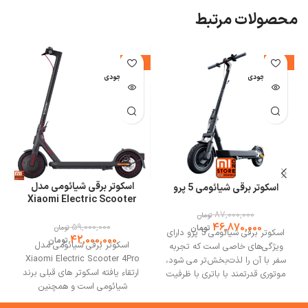
محصولات مرتبط
%
-29%
-46%
اتمام موجودی
اتمام موجودی
ا
اسکوتر برقی شیائومی مدل
اسکوتر برقی شیائومی 5 پرو
Xiaomi Electric Scooter
4Pro
87,000,000
تومان
46,870,000
59,000,000
تومان
تومان
اسکوتر برقی شیائومی 5 پرو دارای
42,000,000
تومان
اسکوتر برقی شیائومی مدل
ویژگی‌های خاصی است که تجربه
Xiaomi Electric Scooter 4Pro
سفر با آن را لذت‌بخش‌تر می‌ شود،
ارتقاء یافته اسکوتر های قبلی برند
موتوری قدرتمند با باتری با ظرفیت
طراحی
شیائومی است و همچنین
بالا دارد. اسکوتر 5 پرو دارای طراحی
پیشرفت‌های قابل توجهی نسبت
تاشو که حمل و نقل و نگهداری را